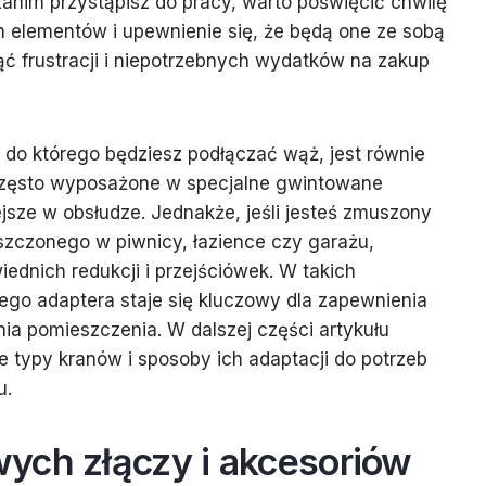
zanim przystąpisz do pracy, warto poświęcić chwilę
h elementów i upewnienie się, że będą one ze sobą
ć frustracji i niepotrzebnych wydatków na zakup
, do którego będziesz podłączać wąż, jest równie
często wyposażone w specjalne gwintowane
ejsze w obsłudze. Jednakże, jeśli jesteś zmuszony
szczonego w piwnicy, łazience czy garażu,
ednich redukcji i przejściówek. W takich
go adaptera staje się kluczowy dla zapewnienia
ania pomieszczenia. W dalszej części artykułu
typy kranów i sposoby ich adaptacji do potrzeb
u.
ych złączy i akcesoriów