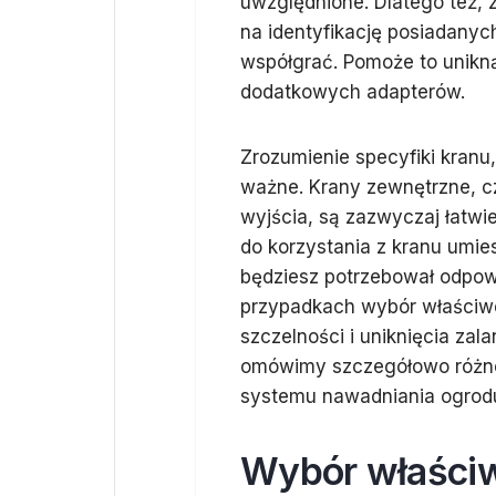
uwzględnione. Dlatego też, 
na identyfikację posiadanyc
współgrać. Pomoże to unikną
dodatkowych adapterów.
Zrozumienie specyfiki kranu
ważne. Krany zewnętrzne, 
wyjścia, są zazwyczaj łatwi
do korzystania z kranu umie
będziesz potrzebował odpowi
przypadkach wybór właściwe
szczelności i uniknięcia zal
omówimy szczegółowo różne 
systemu nawadniania ogrod
Wybór właściw