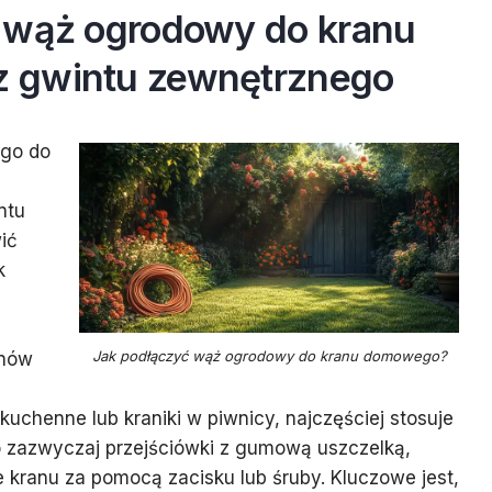
 wąż ogrodowy do kranu
 gwintu zewnętrznego
go do
ntu
ić
k
Jak podłączyć wąż ogrodowy do kranu domowego?
anów
 kuchenne lub kraniki w piwnicy, najczęściej stosuje
to zazwyczaj przejściówki z gumową uszczelką,
 kranu za pomocą zacisku lub śruby. Kluczowe jest,