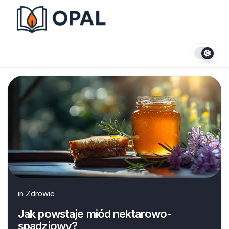
Skip
to
content
in
Zdrowie
Jak powstaje miód nektarowo-
spadziowy?