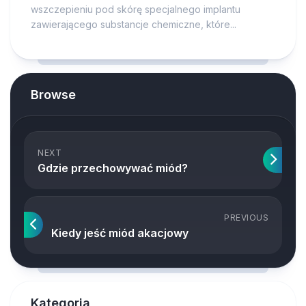
wszczepieniu pod skórę specjalnego implantu
zawierającego substancje chemiczne, które...
Browse
NEXT
Gdzie przechowywać miód?
PREVIOUS
Kiedy jeść miód akacjowy
Kategoria