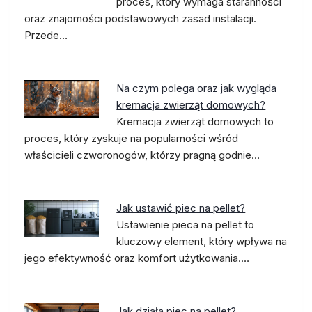
proces, który wymaga staranności
oraz znajomości podstawowych zasad instalacji.
Przede…
Na czym polega oraz jak wygląda
kremacja zwierząt domowych?
Kremacja zwierząt domowych to
proces, który zyskuje na popularności wśród
właścicieli czworonogów, którzy pragną godnie…
Jak ustawić piec na pellet?
Ustawienie pieca na pellet to
kluczowy element, który wpływa na
jego efektywność oraz komfort użytkowania.…
Jak działa piec na pellet?