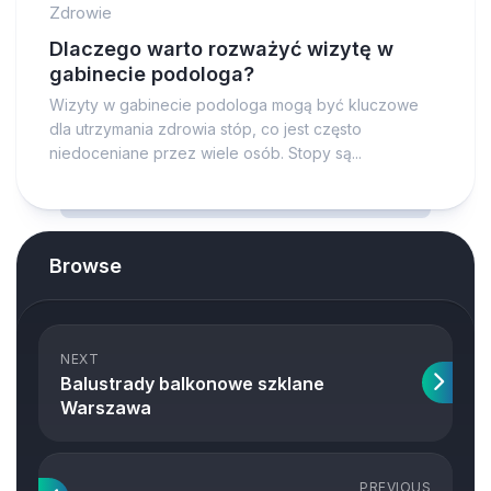
Zdrowie
Dlaczego warto rozważyć wizytę w
gabinecie podologa?
Wizyty w gabinecie podologa mogą być kluczowe
dla utrzymania zdrowia stóp, co jest często
niedoceniane przez wiele osób. Stopy są...
Browse
NEXT
Balustrady balkonowe szklane
Warszawa
PREVIOUS