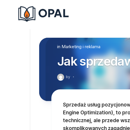
Skip
to
content
in
Marketing i reklama
Jak sprzeda
by
·
Sprzedaż usług pozycjonowa
Engine Optimization), to p
technicznej, ale przede ws
skomplikowanych zagadnień 