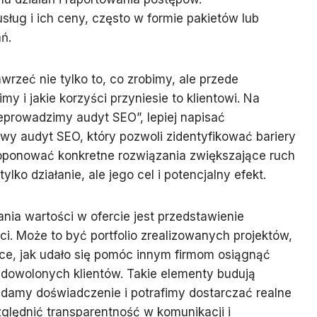
sług i ich ceny, często w formie pakietów lub
ń.
wrzeć nie tylko to, co zrobimy, ale przede
my i jakie korzyści przyniesie to klientowi. Na
zeprowadzimy audyt SEO”, lepiej napisać
y audyt SEO, który pozwoli zidentyfikować bariery
roponować konkretne rozwiązania zwiększające ruch
ylko działanie, ale jego cel i potencjalny efekt.
ia wartości w ofercie jest przedstawienie
. Może to być portfolio zrealizowanych projektów,
ce, jak udało się pomóc innym firmom osiągnąć
adowolonych klientów. Takie elementy budują
iadamy doświadczenie i potrafimy dostarczać realne
zględnić transparentność w komunikacji i