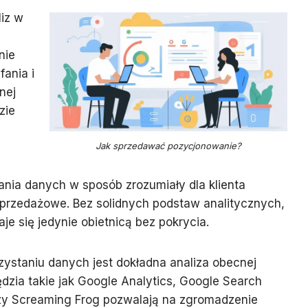
iz w
nie
ania i
nej
zie
Jak sprzedawać pozycjonowanie?
iania danych w sposób zrozumiały dla klienta
sprzedażowe. Bez solidnych podstaw analitycznych,
e się jedynie obietnicą bez pokrycia.
ystaniu danych jest dokładna analiza obecnej
zędzia takie jak Google Analytics, Google Search
zy Screaming Frog pozwalają na zgromadzenie