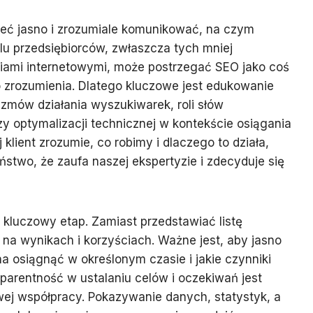
ieć jasno i zrozumiale komunikować, na czym
u przedsiębiorców, zwłaszcza tych mniej
iami internetowymi, może postrzegać SEO jako coś
 zrozumienia. Dlatego kluczowe jest edukowanie
izmów działania wyszukiwarek, roli słów
zy optymalizacji technicznej w kontekście osiągania
 klient zrozumie, co robimy i dlaczego to działa,
two, że zaufa naszej ekspertyzie i zdecyduje się
y kluczowy etap. Zamiast przedstawiać listę
 na wynikach i korzyściach. Ważne jest, aby jasno
żna osiągnąć w określonym czasie i jakie czynniki
arentność w ustalaniu celów i oczekiwań jest
j współpracy. Pokazywanie danych, statystyk, a