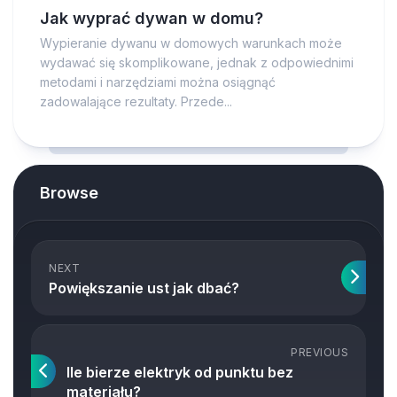
Jak wyprać dywan w domu?
Wypieranie dywanu w domowych warunkach może
wydawać się skomplikowane, jednak z odpowiednimi
metodami i narzędziami można osiągnąć
zadowalające rezultaty. Przede...
Browse
NEXT
Powiększanie ust jak dbać?
PREVIOUS
Ile bierze elektryk od punktu bez
materiału?