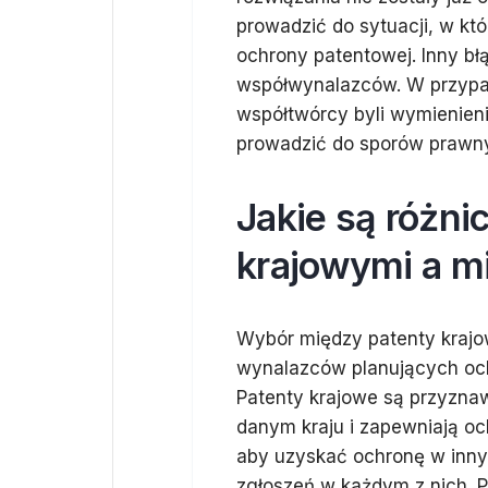
prowadzić do sytuacji, w kt
ochrony patentowej. Inny bł
współwynalazców. W przypa
współtwórcy byli wymienien
prowadzić do sporów prawny
Jakie są różni
krajowymi a 
Wybór między patenty krajo
wynalazców planujących oc
Patenty krajowe są przyzna
danym kraju i zapewniają oc
aby uzyskać ochronę w innyc
zgłoszeń w każdym z nich. 