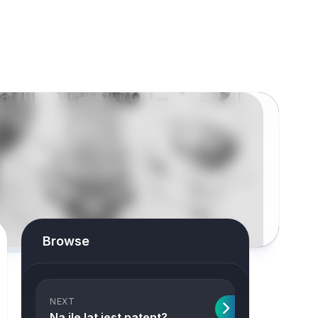
Browse
NEXT
Na ile lat jest patent?