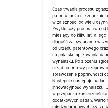
Czas trwania procesu zgłas
patentu może się znacznie r
w zależności od wielu czynn
Zwykle cały proces trwa od k
miesięcy do kilku lat, a jego
długość zależy przede wszy
od urzędu patentowego ora
stopnia skomplikowania da
wynalazku. Po złożeniu zgło
urząd patentowy przeprowad
sprawdzenie poprawności do
Następnie następuje badanie
innowacyjność wynalazku. 
w przypadku konieczności u
dodatkowych badań. Warto r
międzynarodowych czas ocz