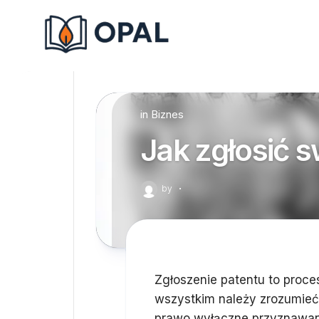
Skip
to
content
in
Biznes
Jak zgłosić s
by
·
Zgłoszenie patentu to proce
wszystkim należy zrozumieć, 
prawo wyłączne przyznawan