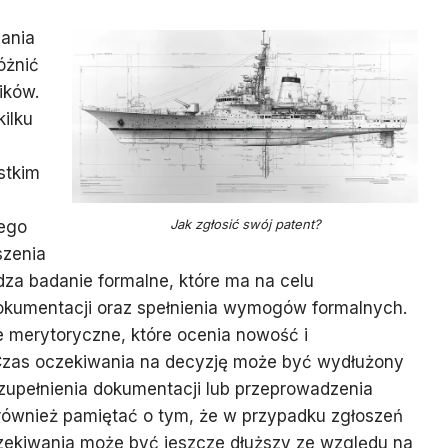
zania
óżnić
ików.
ilku
stkim
z
Jak zgłosić swój patent?
nego
szenia
za badanie formalne, które ma na celu
kumentacji oraz spełnienia wymogów formalnych.
 merytoryczne, które ocenia nowość i
Czas oczekiwania na decyzję może być wydłużony
zupełnienia dokumentacji lub przeprowadzenia
ównież pamiętać o tym, że w przypadku zgłoszeń
ekiwania może być jeszcze dłuższy ze względu na