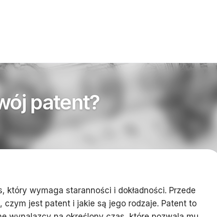
wój patent?
s, który wymaga staranności i dokładności. Przede
czym jest patent i jakie są jego rodzaje. Patent to
e wynalazcy na określony czas, które pozwala mu