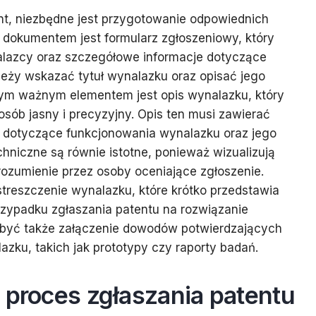
nt, niezbędne jest przygotowanie odpowiednich
okumentem jest formularz zgłoszeniowy, który
lazcy oraz szczegółowe informacje dotyczące
eży wskazać tytuł wynalazku oraz opisać jego
jnym ważnym elementem jest opis wynalazku, który
sób jasny i precyzyjny. Opis ten musi zawierać
e dotyczące funkcjonowania wynalazku oraz jego
chniczne są równie istotne, ponieważ wizualizują
zrozumienie przez osoby oceniające zgłoszenie.
treszczenie wynalazku, które krótko przedstawia
rzypadku zgłaszania patentu na rozwiązanie
 być także załączenie dowodów potwierdzających
zku, takich jak prototypy czy raporty badań.
 proces zgłaszania patentu