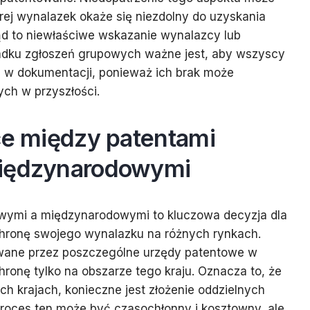
órej wynalazek okaże się niezdolny do uzyskania
ąd to niewłaściwe wskazanie wynalazcy lub
dku zgłoszeń grupowych ważne jest, aby wszyscy
i w dokumentacji, ponieważ ich brak może
ch w przyszłości.
ce między patentami
międzynarodowymi
wymi a międzynarodowymi to kluczowa decyzja dla
hronę swojego wynalazku na różnych rynkach.
wane przez poszczególne urzędy patentowe w
hronę tylko na obszarze tego kraju. Oznacza to, że
h krajach, konieczne jest złożenie oddzielnych
Proces ten może być czasochłonny i kosztowny, ale