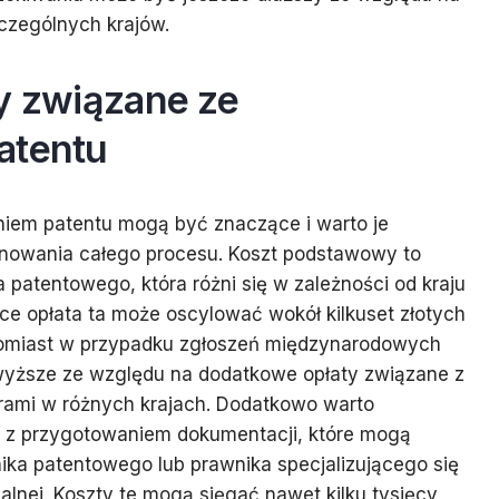
czególnych krajów.
y związane ze
atentu
niem patentu mogą być znaczące i warto je
lanowania całego procesu. Koszt podstawowy to
a patentowego, która różni się w zależności od kraju
sce opłata ta może oscylować wokół kilkuset złotych
tomiast w przypadku zgłoszeń międzynarodowych
yższe ze względu na dodatkowe opłaty związane z
rami w różnych krajach. Dodatkowo warto
 z przygotowaniem dokumentacji, które mogą
ika patentowego lub prawnika specjalizującego się
alnej. Koszty te mogą sięgać nawet kilku tysięcy