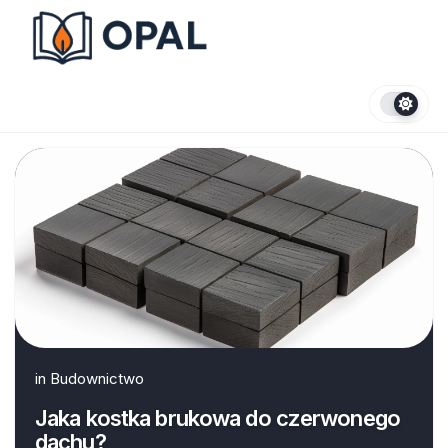
Skip
to
content
in
Budownictwo
Jaka kostka brukowa do czerwonego
dachu?