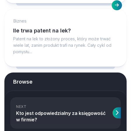
Biznes
Ile trwa patent na lek?
Patent na lek to złożony proces, który może trwać
wiele lat, zanim produkt trafi na rynek. Cały cykl od
pomysłu...
Browse
NEXT
Kto jest odpowiedzialny za księgowość
w firmie?