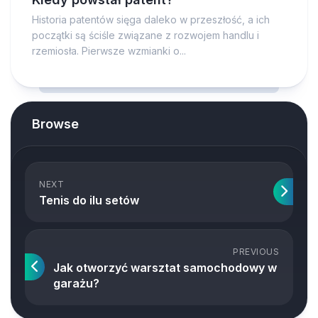
Historia patentów sięga daleko w przeszłość, a ich
początki są ściśle związane z rozwojem handlu i
rzemiosła. Pierwsze wzmianki o...
Browse
NEXT
Tenis do ilu setów
PREVIOUS
Jak otworzyć warsztat samochodowy w
garażu?