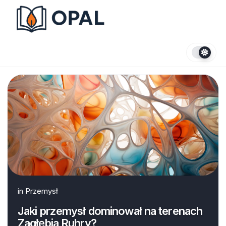
Skip
to
content
in
Przemysł
Jaki przemysł dominował na terenach
Zagłębia Ruhry?