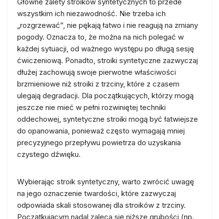
Główne zalety stroików syntetycznych to przede
wszystkim ich niezawodność. Nie trzeba ich
„rozgrzewać”, nie pękają łatwo i nie reagują na zmiany
pogody. Oznacza to, że można na nich polegać w
każdej sytuacji, od ważnego występu po długą sesję
ćwiczeniową. Ponadto, stroiki syntetyczne zazwyczaj
dłużej zachowują swoje pierwotne właściwości
brzmieniowe niż stroiki z trzciny, które z czasem
ulegają degradacji. Dla początkujących, którzy mogą
jeszcze nie mieć w pełni rozwiniętej techniki
oddechowej, syntetyczne stroiki mogą być łatwiejsze
do opanowania, ponieważ często wymagają mniej
precyzyjnego przepływu powietrza do uzyskania
czystego dźwięku.
Wybierając stroik syntetyczny, warto zwrócić uwagę
na jego oznaczenie twardości, które zazwyczaj
odpowiada skali stosowanej dla stroików z trzciny.
Początkującym nadal zaleca się niższe grubości (np.