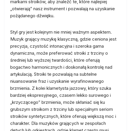
markami stroików, aby znaleźć te, które najlepiej
„otwierają” nasz instrument i pozwalają na uzyskanie
pożądanego dźwięku.
Styl gry jest kolejnym nie mniej ważnym aspektem.
Muzyk grający muzykę klasyczną, gdzie ceniona jest
precyzja, czystość intonacyjna i szeroka gama
dynamiczna, może preferować stroiki z trzciny o
średniej lub wyższej twardości, które oferują
bogactwo harmonicznych i doskonałą kontrolę nad
artykulacją. Stroiki te pozwalają na subtelne
niuansowanie fraz i uzyskanie wyrafinowanego
brzmienia. Z kolei klarnetysta jazzowy, który szuka
bardziej ekspresyjnego, czasem lekko surowego i
„krzyczącego” brzmienia, może skłaniać się ku
grubszym stroikom z trzciny lub specjalnym seriom
stroików syntetycznych, które oferują większą moc i
charakter. Dla muzyków grających w zespołach
dętych lub orkiestrach, gdzie klarnet często musi