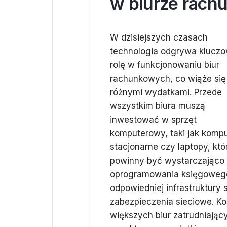
w biurze rac
W dzisiejszych czasach
technologia odgrywa klucz
rolę w funkcjonowaniu biur
rachunkowych, co wiąże się
różnymi wydatkami. Przede
wszystkim biura muszą
inwestować w sprzęt
komputerowy, taki jak komp
stacjonarne czy laptopy, któ
powinny być wystarczająco 
oprogramowania księgowego.
odpowiedniej infrastruktury 
zabezpieczenia sieciowe. K
większych biur zatrudniając