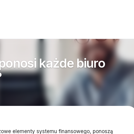
 ponosi każde biuro
?
czowe elementy systemu finansowego, ponoszą