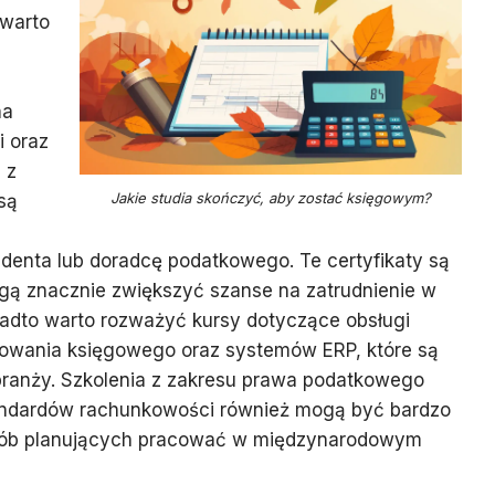
 warto
na
i oraz
 z
Jakie studia skończyć, aby zostać księgowym?
są
denta lub doradcę podatkowego. Te certyfikaty są
ogą znacznie zwiększyć szanse na zatrudnienie w
dto warto rozważyć kursy dotyczące obsługi
owania księgowego oraz systemów ERP, które są
ranży. Szkolenia z zakresu prawa podatkowego
ndardów rachunkowości również mogą być bardzo
osób planujących pracować w międzynarodowym