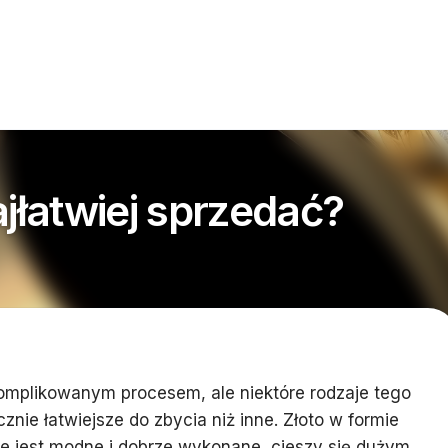
ajłatwiej sprzedać?
omplikowanym procesem, ale niektóre rodzaje tego
nie łatwiejsze do zbycia niż inne. Złoto w formie
tóre jest modne i dobrze wykonane, cieszy się dużym