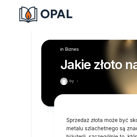
Skip
to
content
in
Biznes
Jakie złoto n
by
·
Sprzedaż złota może być sk
metalu szlachetnego są znacz
biżuterii, szczególnie to, k