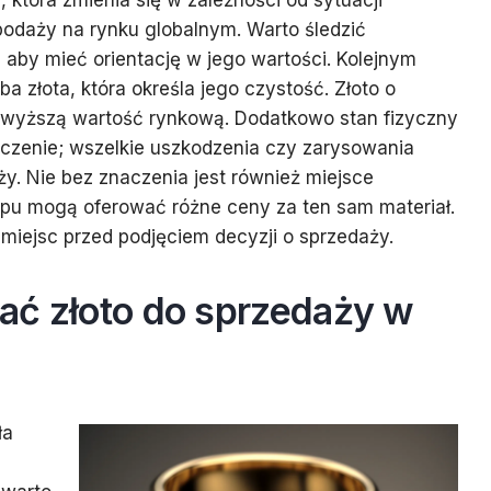
 która zmienia się w zależności od sytuacji
podaży na rynku globalnym. Warto śledzić
, aby mieć orientację w jego wartości. Kolejnym
ba złota, która określa jego czystość. Złoto o
o wyższą wartość rynkową. Dodatkowo stan fizyczny
zenie; wszelkie uszkodzenia czy zarysowania
. Nie bez znaczenia jest również miejsce
upu mogą oferować różne ceny za ten sam materiał.
 miejsc przed podjęciem decyzji o sprzedaży.
ać złoto do sprzedaży w
ła