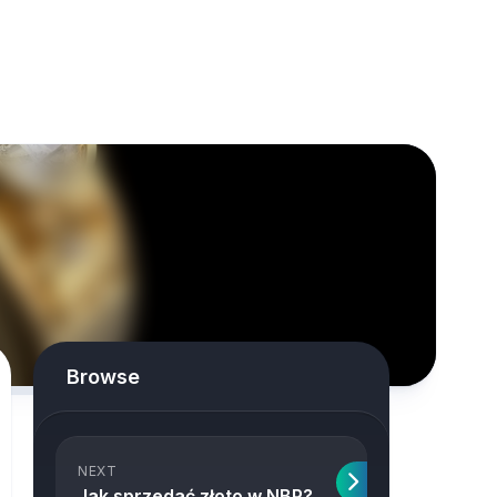
Browse
NEXT
Jak sprzedać złoto w NBP?