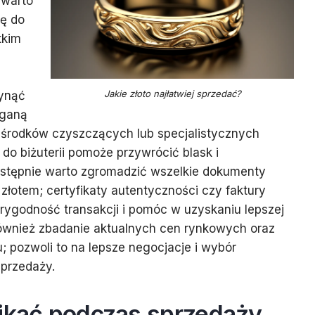
 warto
ę do
tkim
Jakie złoto najłatwiej sprzedać?
ynąć
eganą
h środków czyszczących lub specjalistycznych
o biżuterii pomoże przywrócić blask i
astępnie warto zgromadzić wszelkie dokumenty
łotem; certyfikaty autentyczności czy faktury
ygodność transakcji i pomóc w uzyskaniu lepszej
również zbadanie aktualnych cen rynkowych oraz
; pozwoli to na lepsze negocjacje i wybór
sprzedaży.
nikać podczas sprzedaży