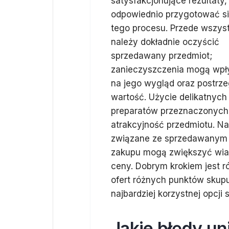
satysfakcjonujące rezultaty,
odpowiednio przygotować si
tego procesu. Przede wszys
należy dokładnie oczyścić
sprzedawany przedmiot;
zanieczyszczenia mogą wpł
na jego wygląd oraz postrz
wartość. Użycie delikatnyc
preparatów przeznaczonych d
atrakcyjność przedmiotu. N
związane ze sprzedawanym z
zakupu mogą zwiększyć wiar
ceny. Dobrym krokiem jest 
ofert różnych punktów skupu
najbardziej korzystnej opcji 
Jakie błędy u