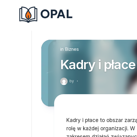
Skip
to
content
in
Biznes
Kadry i płace
by
·
Kadry i płace to obszar zar
rolę w każdej organizacji. 
zakresem działań związanych