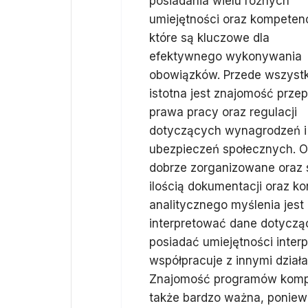
posiadania wielu różnych
umiejętności oraz kompetenc
które są kluczowe dla
efektywnego wykonywania
obowiązków. Przede wszyst
istotna jest znajomość prze
prawa pracy oraz regulacji
dotyczących wynagrodzeń i
ubezpieczeń społecznych. 
dobrze zorganizowane oraz s
ilością dokumentacji oraz k
analitycznego myślenia jes
interpretować dane dotyczą
posiadać umiejętności inter
współpracuje z innymi dział
Znajomość programów komput
także bardzo ważna, ponie