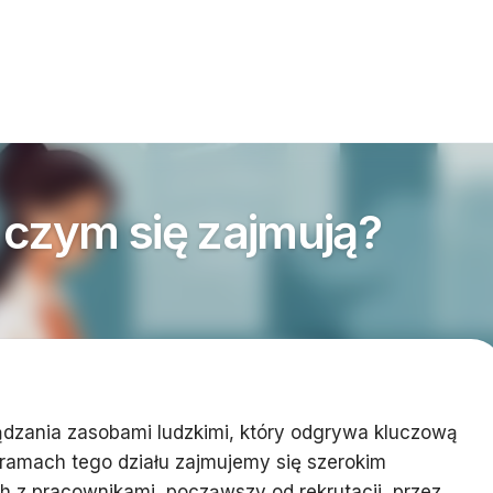
 czym się zajmują?
ządzania zasobami ludzkimi, który odgrywa kluczową
W ramach tego działu zajmujemy się szerokim
 z pracownikami, począwszy od rekrutacji, przez