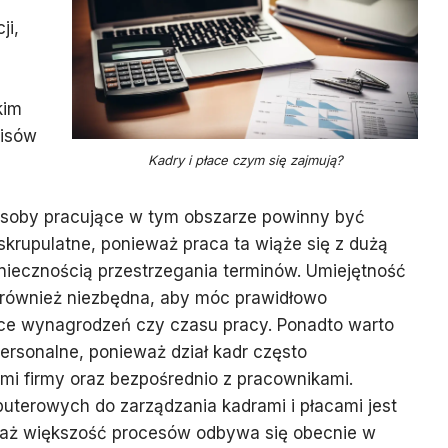
ji,
kim
pisów
Kadry i płace czym się zajmują?
Osoby pracujące w tym obszarze powinny być
krupulatne, ponieważ praca ta wiąże się z dużą
oniecznością przestrzegania terminów. Umiejętność
t również niezbędna, aby móc prawidłowo
ce wynagrodzeń czy czasu pracy. Ponadto warto
personalne, ponieważ dział kadr często
ami firmy oraz bezpośrednio z pracownikami.
erowych do zarządzania kadrami i płacami jest
waż większość procesów odbywa się obecnie w