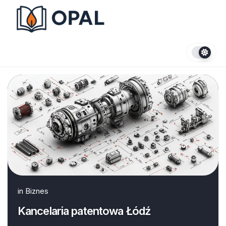
Skip
to
content
in
Biznes
Kancelaria patentowa Łódź