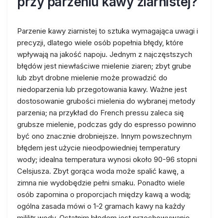
przy parzeniu kawy ziarnistej?
Parzenie kawy ziarnistej to sztuka wymagająca uwagi i
precyzji, dlatego wiele osób popełnia błędy, które
wpływają na jakość napoju. Jednym z najczęstszych
błędów jest niewłaściwe mielenie ziaren; zbyt grube
lub zbyt drobne mielenie może prowadzić do
niedoparzenia lub przegotowania kawy. Ważne jest
dostosowanie grubości mielenia do wybranej metody
parzenia; na przykład do French pressu zaleca się
grubsze mielenie, podczas gdy do espresso powinno
być ono znacznie drobniejsze. Innym powszechnym
błędem jest użycie nieodpowiedniej temperatury
wody; idealna temperatura wynosi około 90-96 stopni
Celsjusza. Zbyt gorąca woda może spalić kawę, a
zimna nie wydobędzie pełni smaku. Ponadto wiele
osób zapomina o proporcjach między kawą a wodą;
ogólna zasada mówi o 1-2 gramach kawy na każdy
mililitr wody. Ostatnim błędem jest przechowywanie