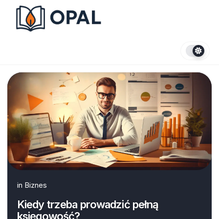
Skip
to
content
in
Biznes
Kiedy trzeba prowadzić pełną
księgowość?