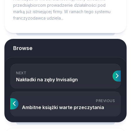
przedsiębiorcom prowadzenie działalności pod
marką już istniejącej firmy. W ramach tego systemu
franczyzodawca udziela...
Browse
NEXT
Nakładki na zęby Invisalign
PREVIOUS
Ambitne książki warte przeczytania