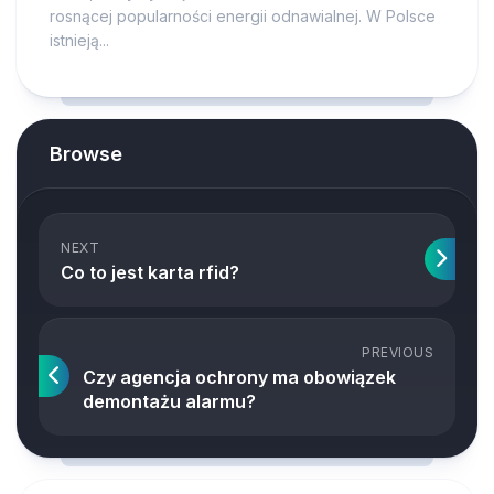
rosnącej popularności energii odnawialnej. W Polsce
istnieją...
Browse
NEXT
Co to jest karta rfid?
PREVIOUS
Czy agencja ochrony ma obowiązek
demontażu alarmu?