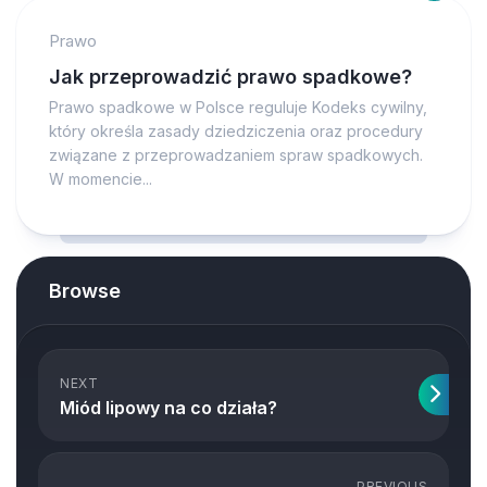
Prawo
Jak przeprowadzić prawo spadkowe?
Prawo spadkowe w Polsce reguluje Kodeks cywilny,
który określa zasady dziedziczenia oraz procedury
związane z przeprowadzaniem spraw spadkowych.
W momencie...
Browse
NEXT
Miód lipowy na co działa?
PREVIOUS