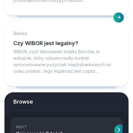
przedsiębiorstwa muszą prowadzić...
Biznes
Czy WIBOR jest legalny?
WIBOR, czyli Warszawski Indeks Biorców, to
wskaźnik, który odzwierciedla średnie
oprocentowanie pożyczek międzybankowych na
rynku polskim. Jego legalność jest często...
Browse
NEXT