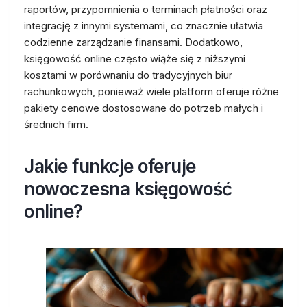
raportów, przypomnienia o terminach płatności oraz
integrację z innymi systemami, co znacznie ułatwia
codzienne zarządzanie finansami. Dodatkowo,
księgowość online często wiąże się z niższymi
kosztami w porównaniu do tradycyjnych biur
rachunkowych, ponieważ wiele platform oferuje różne
pakiety cenowe dostosowane do potrzeb małych i
średnich firm.
Jakie funkcje oferuje
nowoczesna księgowość
online?