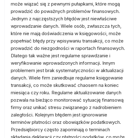
może wiązać się z pewnymi pułapkami, które mogą
prowadzić do poważnych problemów finansowych.
Jednym z najczęstszych błędów jest niewłaściwe
wprowadzanie danych. Wiele osób, zwłaszcza tych,
które nie mają doświadczenia w księgowości, może
popełniać błędy przy wpisywaniu transakcji, co może
prowadzić do niezgodności w raportach finansowych.
Dlatego tak ważne jest regularne sprawdzanie i
weryfikowanie wprowadzonych informacji. Innym
problemem jest brak systematyczności w aktualizacji
danych. Wiele firm zaniedbuje regularne księgowanie
transakcji, co może skutkować chaosem na koniec
miesiąca czy roku. Regularne aktualizowanie danych
pozwala na bieżąco monitorować sytuację finansową
firmy oraz unikać stresu związanego z nadrobieniem
zaległości. Kolejnym błędem jest ignorowanie
terminów płatności oraz obowiązków podatkowych.
Przedsiębiorcy często zapominają o terminach
składania deklaracji czy płatności podatków, co może