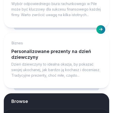
Wybór odpowiedniego biura rachunkowego w Pile
może być kluczowy dla sukcesu finansowego każdej
firmy. Warto zwrócić uwagę na kilka istotnych...
Biznes
Personalizowane prezenty na dzień
dziewczyny
Dzień dziewczyny to idealna okazja, by pokazać
swojej ukochanej, jak bardzo ją kochasz i doceniasz.
Tradycyjne prezenty, choć miłe, często...
Browse