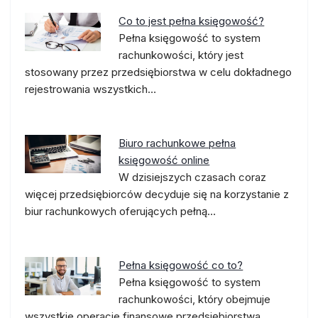
Co to jest pełna księgowość?
Pełna księgowość to system
rachunkowości, który jest
stosowany przez przedsiębiorstwa w celu dokładnego
rejestrowania wszystkich…
Biuro rachunkowe pełna
księgowość online
W dzisiejszych czasach coraz
więcej przedsiębiorców decyduje się na korzystanie z
biur rachunkowych oferujących pełną…
Pełna księgowość co to?
Pełna księgowość to system
rachunkowości, który obejmuje
wszystkie operacje finansowe przedsiębiorstwa,