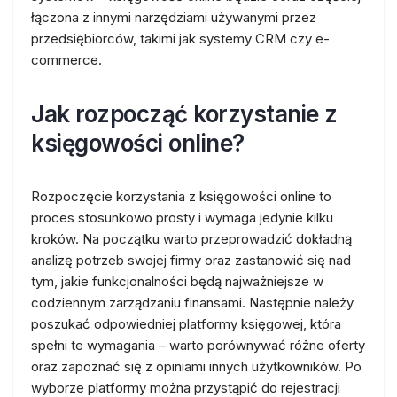
łączona z innymi narzędziami używanymi przez
przedsiębiorców, takimi jak systemy CRM czy e-
commerce.
Jak rozpocząć korzystanie z
księgowości online?
Rozpoczęcie korzystania z księgowości online to
proces stosunkowo prosty i wymaga jedynie kilku
kroków. Na początku warto przeprowadzić dokładną
analizę potrzeb swojej firmy oraz zastanowić się nad
tym, jakie funkcjonalności będą najważniejsze w
codziennym zarządzaniu finansami. Następnie należy
poszukać odpowiedniej platformy księgowej, która
spełni te wymagania – warto porównywać różne oferty
oraz zapoznać się z opiniami innych użytkowników. Po
wyborze platformy można przystąpić do rejestracji