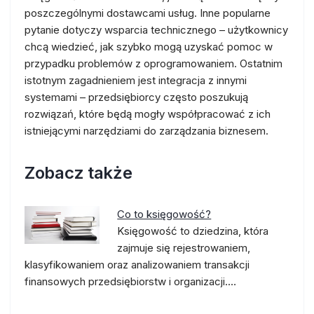
poszczególnymi dostawcami usług. Inne popularne
pytanie dotyczy wsparcia technicznego – użytkownicy
chcą wiedzieć, jak szybko mogą uzyskać pomoc w
przypadku problemów z oprogramowaniem. Ostatnim
istotnym zagadnieniem jest integracja z innymi
systemami – przedsiębiorcy często poszukują
rozwiązań, które będą mogły współpracować z ich
istniejącymi narzędziami do zarządzania biznesem.
Zobacz także
Co to księgowość?
Księgowość to dziedzina, która
zajmuje się rejestrowaniem,
klasyfikowaniem oraz analizowaniem transakcji
finansowych przedsiębiorstw i organizacji.…