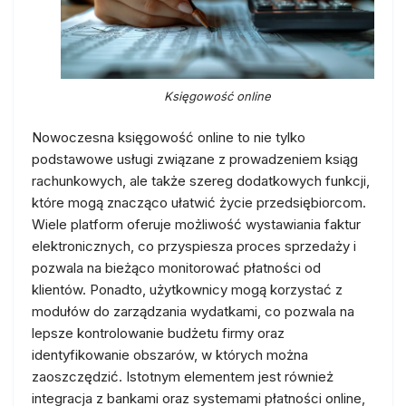
Księgowość online
Nowoczesna księgowość online to nie tylko
podstawowe usługi związane z prowadzeniem ksiąg
rachunkowych, ale także szereg dodatkowych funkcji,
które mogą znacząco ułatwić życie przedsiębiorcom.
Wiele platform oferuje możliwość wystawiania faktur
elektronicznych, co przyspiesza proces sprzedaży i
pozwala na bieżąco monitorować płatności od
klientów. Ponadto, użytkownicy mogą korzystać z
modułów do zarządzania wydatkami, co pozwala na
lepsze kontrolowanie budżetu firmy oraz
identyfikowanie obszarów, w których można
zaoszczędzić. Istotnym elementem jest również
integracja z bankami oraz systemami płatności online,