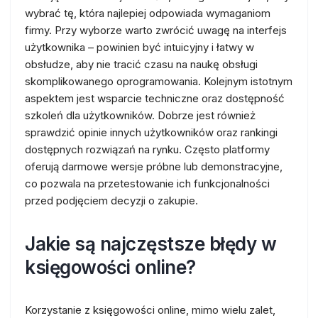
wybrać tę, która najlepiej odpowiada wymaganiom
firmy. Przy wyborze warto zwrócić uwagę na interfejs
użytkownika – powinien być intuicyjny i łatwy w
obsłudze, aby nie tracić czasu na naukę obsługi
skomplikowanego oprogramowania. Kolejnym istotnym
aspektem jest wsparcie techniczne oraz dostępność
szkoleń dla użytkowników. Dobrze jest również
sprawdzić opinie innych użytkowników oraz rankingi
dostępnych rozwiązań na rynku. Często platformy
oferują darmowe wersje próbne lub demonstracyjne,
co pozwala na przetestowanie ich funkcjonalności
przed podjęciem decyzji o zakupie.
Jakie są najczęstsze błędy w
księgowości online?
Korzystanie z księgowości online, mimo wielu zalet,