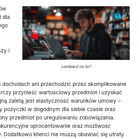
dów
i dla
ego
zy i
Lombard co to?
 dochodach ani przechodzić przez skomplikowane
rczy przynieść wartościowy przedmiot i uzyskać
ejną zaletą jest elastyczność warunków umowy –
ty pożyczki w dogodnym dla siebie czasie oraz
ny przedmiot po uregulowaniu zobowiązania.
nkurencyjne oprocentowanie oraz możliwość
 Dodatkowo klienci nie muszą obawiać się utraty