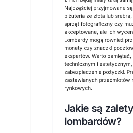
z nich będą miały taką samą
Najczęściej przyjmowane są 
biżuteria ze złota lub srebr
sprzęt fotograficzny czy mu
akceptowane, ale ich wycen
Lombardy mogą również przy
monety czy znaczki pocztow
ekspertów. Warto pamiętać,
technicznym i estetycznym,
zabezpieczenie pożyczki. P
zastawianych przedmiotów n
rynkowych.
Jakie są zalet
lombardów?