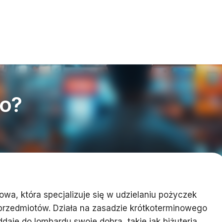
to?
owa, która specjalizuje się w udzielaniu pożyczek
rzedmiotów. Działa na zasadzie krótkoterminowego
ddaje do lombardu swoje dobra, takie jak biżuteria,