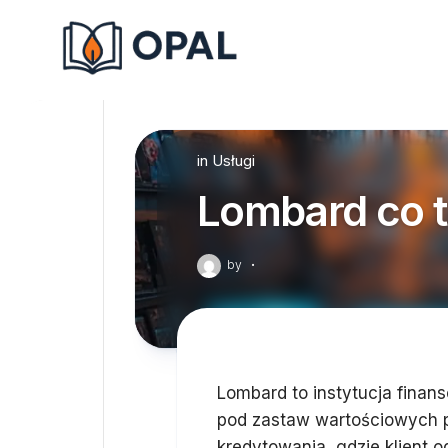
Skip
to
content
in
Usługi
Lombard co 
by
·
Lombard to instytucja finans
pod zastaw wartościowych p
kredytowania, gdzie klient o