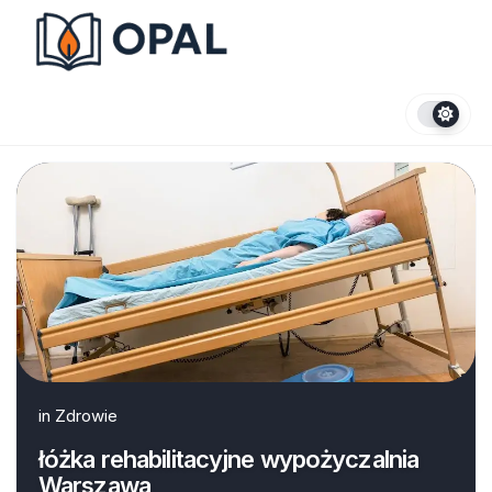
Skip
to
content
in
Zdrowie
łóżka rehabilitacyjne wypożyczalnia
Warszawa