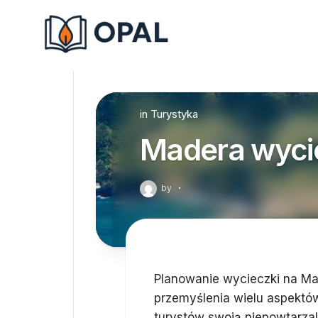
Skip
to
content
in
Turystyka
Madera wycie
by
·
Planowanie wycieczki na Ma
przemyślenia wielu aspektów
turystów swoją niepowtarza