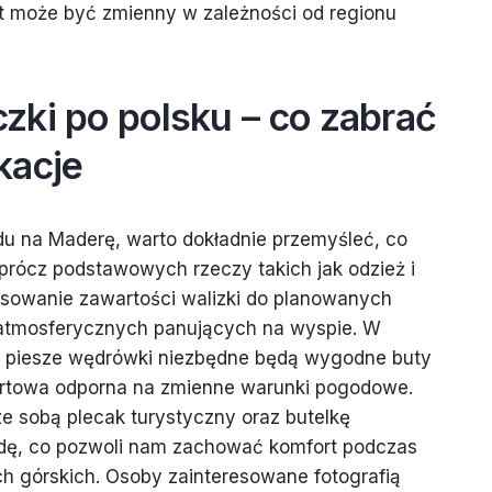
t może być zmienny w zależności od regionu
zki po polsku – co zabrać
kacje
du na Maderę, warto dokładnie przemyśleć, co
prócz podstawowych rzeczy takich jak odzież i
tosowanie zawartości walizki do planowanych
atmosferycznych panujących na wyspie. W
h piesze wędrówki niezbędne będą wygodne buty
ortowa odporna na zmienne warunki pogodowe.
ze sobą plecak turystyczny oraz butelkę
dę, co pozwoli nam zachować komfort podczas
h górskich. Osoby zainteresowane fotografią