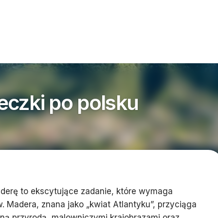
czki po polsku
derę to ekscytujące zadanie, które wymaga
. Madera, znana jako „kwiat Atlantyku”, przyciąga
lną przyrodą, malowniczymi krajobrazami oraz