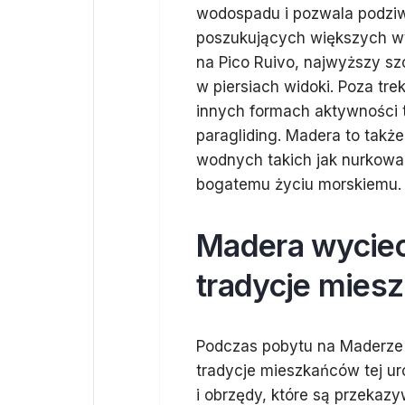
wodospadu i pozwala podziwi
poszukujących większych w
na Pico Ruivo, najwyższy sz
w piersiach widoki. Poza tr
innych formach aktywności t
paragliding. Madera to takż
wodnych takich jak nurkowani
bogatemu życiu morskiemu.
Madera wyciecz
tradycje mies
Podczas pobytu na Maderze 
tradycje mieszkańców tej u
i obrzędy, które są przekaz