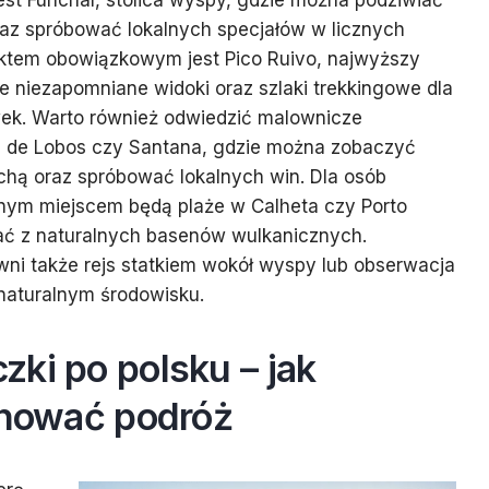
jest Funchal, stolica wyspy, gdzie można podziwiać
raz spróbować lokalnych specjałów w licznych
nktem obowiązkowym jest Pico Ruivo, najwyższy
je niezapomniane widoki oraz szlaki trekkingowe dla
ek. Warto również odwiedzić malownicze
a de Lobos czy Santana, gdzie można zobaczyć
chą oraz spróbować lokalnych win. Dla osób
lnym miejscem będą plaże w Calheta czy Porto
ać z naturalnych basenów wulkanicznych.
ni także rejs statkiem wokół wyspy lub obserwacja
 naturalnym środowisku.
ki po polsku – jak
anować podróż