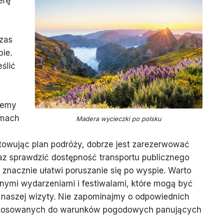
erę
u
zas
pie.
ślić
żemy
rmach
Madera wycieczki po polsku
otowując plan podróży, dobrze jest zarezerwować
az sprawdzić dostępność transportu publicznego
znacznie ułatwi poruszanie się po wyspie. Warto
lnymi wydarzeniami i festiwalami, które mogą być
 naszej wizyty. Nie zapominajmy o odpowiednich
ostosowanych do warunków pogodowych panujących