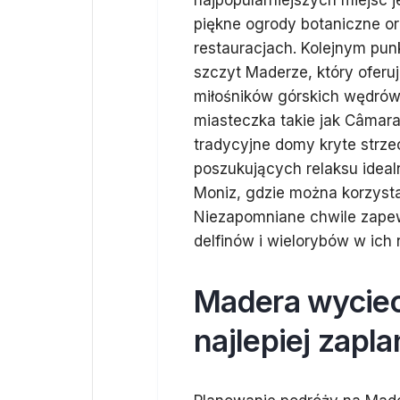
najpopularniejszych miejsc 
piękne ogrody botaniczne o
restauracjach. Kolejnym pu
szczyt Maderze, który oferu
miłośników górskich wędrów
miasteczka takie jak Câmar
tradycyjne domy kryte strze
poszukujących relaksu idea
Moniz, gdzie można korzyst
Niezapomniane chwile zapew
delfinów i wielorybów w ich
Madera wyciecz
najlepiej zapl