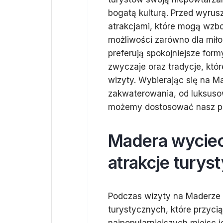
bogatą kulturą. Przed wyrus
atrakcjami, które mogą wzb
możliwości zarówno dla miło
preferują spokojniejsze for
zwyczaje oraz tradycje, któ
wizyty. Wybierając się na M
zakwaterowania, od luksusow
możemy dostosować nasz po
Madera wyciecz
atrakcje turys
Podczas wizyty na Maderze w
turystycznych, które przyci