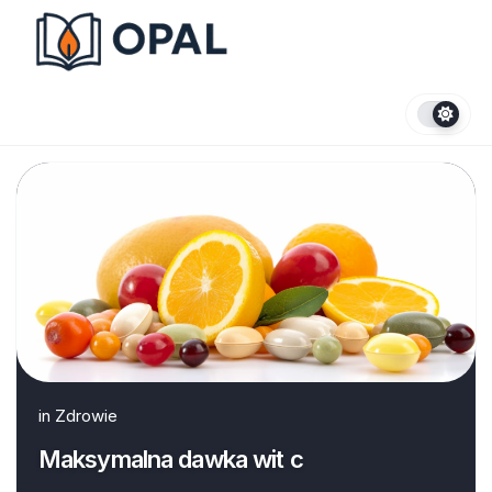
Skip
to
content
in
Zdrowie
Maksymalna dawka wit c