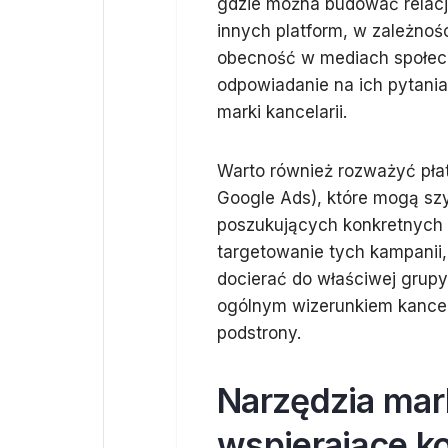
gdzie można budować relacje
innych platform, w zależnoś
obecność w mediach społecz
odpowiadanie na ich pytani
marki kancelarii.
Warto również rozważyć pł
Google Ads), które mogą szy
poszukujących konkretnych 
targetowanie tych kampanii
docierać do właściwej grupy
ogólnym wizerunkiem kancel
podstrony.
Narzędzia mar
wspierające k