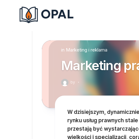
Skip
to
content
in
Marketing i reklama
Marketing p
by
·
W dzisiejszym, dynamicznie
rynku usług prawnych stale
przestają być wystarczając
wielkości i specjalizacji, 