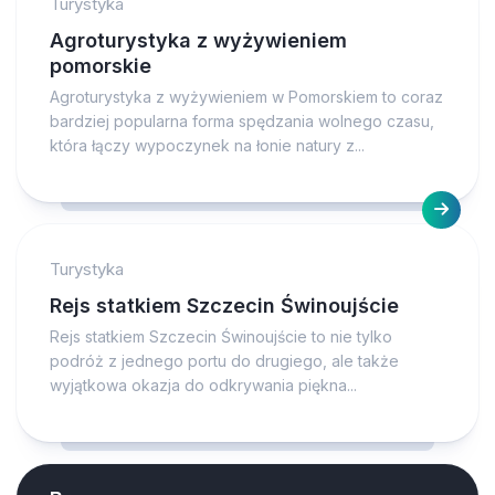
Turystyka
Agroturystyka z wyżywieniem
pomorskie
Agroturystyka z wyżywieniem w Pomorskiem to coraz
bardziej popularna forma spędzania wolnego czasu,
która łączy wypoczynek na łonie natury z...
Turystyka
Rejs statkiem Szczecin Świnoujście
Rejs statkiem Szczecin Świnoujście to nie tylko
podróż z jednego portu do drugiego, ale także
wyjątkowa okazja do odkrywania piękna...