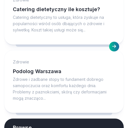
Catering dietetyczny ile kosztuje?
Catering dietetyczny to usługa, która zyskuje na
popularności wśród osób dbających o zdrowie i
sylwetkę. Koszt takiej usługi może się...
Zdrowie
Podolog Warszawa
Zdrowe i zadbane stopy to fundament dobrego
samopoczucia oraz komfortu każdego dnia.
Problemy z paznokciami, skórą czy deformacjami
mogą znacząco...
Browse