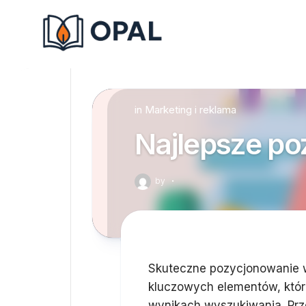
Skip
to
content
in
Marketing i reklama
Najlepsze po
by
·
Skuteczne pozycjonowanie 
kluczowych elementów, któr
wynikach wyszukiwania. Prz