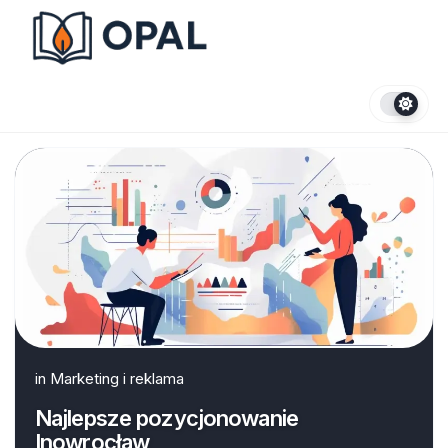
Skip
to
content
in
Marketing i reklama
Najlepsze pozycjonowanie
Inowrocław