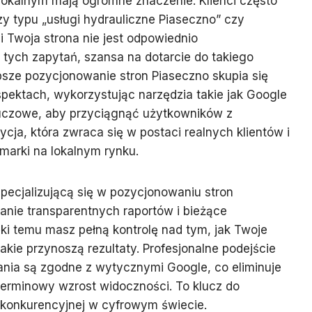
lokalnym mają ogromne znaczenie. Klienci często
y typu „usługi hydrauliczne Piaseczno” czy
li Twoja strona nie jest odpowiednio
tych zapytań, szansa na dotarcie do takiego
epsze pozycjonowanie stron Piaseczno skupia się
spektach, wykorzystując narzędzia takie jak Google
kluczowe, aby przyciągnąć użytkowników z
tycja, która zwraca się w postaci realnych klientów i
marki na lokalnym rynku.
pecjalizującą się w pozycjonowaniu stron
anie transparentnych raportów i bieżące
ki temu masz pełną kontrolę nad tym, jak Twoje
akie przynoszą rezultaty. Profesjonalne podejście
ania są zgodne z wytycznymi Google, co eliminuje
terminowy wzrost widoczności. To klucz do
 konkurencyjnej w cyfrowym świecie.