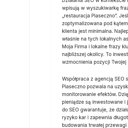
Działania SEO w kontekście 
wpisują w wyszukiwarkę fraz
„restauracja Piaseczno”. Jeś
zoptymalizowana pod kątem 
klienta jest minimalna. Najl
właśnie na tych lokalnych a
Moja Firma i lokalne frazy 
najbliższej okolicy. To inwes
wzmocnienia pozycji Twojej 
Współpraca z agencją SEO s
Piaseczno pozwala na uzysk
monitorowanie efektów. Dzię
pieniądze są inwestowane i j
do SEO gwarantuje, że dział
ryzyko kar i zapewnia długo
budowania trwałej przewagi