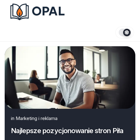
Skip
to
content
in
Marketing i reklama
Najlepsze pozycjonowanie stron Piła