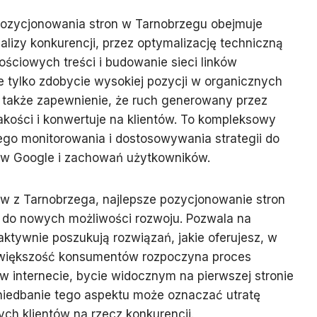
 pozycjonowania stron w Tarnobrzegu obejmuje
nalizy konkurencji, przez optymalizację techniczną
ościowych treści i budowanie sieci linków
e tylko zdobycie wysokiej pozycji w organicznych
 także zapewnienie, że ruch generowany przez
jakości i konwertuje na klientów. To kompleksowy
ego monitorowania i dostosowywania strategii do
ów Google i zachowań użytkowników.
ów z Tarnobrzega, najlepsze pozycjonowanie stron
i do nowych możliwości rozwoju. Pozwala na
 aktywnie poszukują rozwiązań, jakie oferujesz, w
y większość konsumentów rozpoczyna proces
 internecie, bycie widocznym na pierwszej stronie
aniedbanie tego aspektu może oznaczać utratę
ych klientów na rzecz konkurencji.