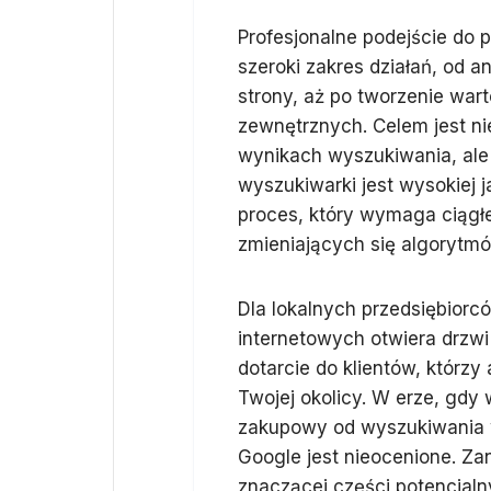
Profesjonalne podejście do
szeroki zakres działań, od a
strony, aż po tworzenie wart
zewnętrznych. Celem jest ni
wynikach wyszukiwania, ale
wyszukiwarki jest wysokiej 
proces, który wymaga ciągł
zmieniających się algorytm
Dla lokalnych przedsiębiorc
internetowych otwiera drzw
dotarcie do klientów, którzy
Twojej okolicy. W erze, gd
zakupowy od wyszukiwania w
Google jest nieocenione. Z
znaczącej części potencjaln