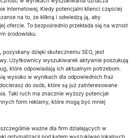
oczność w wynikach wyszukiwania oznacza
e internetowej. Kiedy potencjalni klienci częściej
zanse na to, że klikną i odwiedzą ją, aby
ej ofercie. To bezpośrednio przekłada się na wzrost
ym środowisku.
, pozyskany dzięki skutecznemu SEO, jest
wy. Użytkownicy wyszukiwarek aktywnie poszukują
sług, które odpowiadają ich aktualnym potrzebom.
 się wysoko w wynikach dla odpowiednich fraz
docierasz do osób, które są już zainteresowane
ia. Taki ruch ma znacznie wyższy potencjał
nnych form reklamy, które mogą być mniej
 szczególnie ważne dla firm działających w
ięki optymalizacji pod kątem wyszukiwań lokalnych,