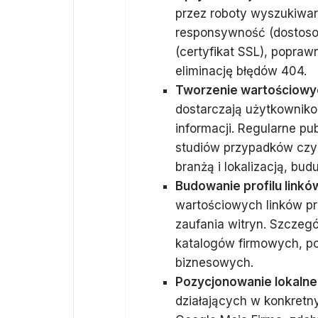
przez roboty wyszukiwar
responsywność (dostoso
(certyfikat SSL), poprawn
eliminację błędów 404.
Tworzenie wartościowyc
dostarczają użytkowniko
informacji. Regularne p
studiów przypadków czy 
branżą i lokalizacją, bud
Budowanie profilu linkó
wartościowych linków p
zaufania witryn. Szczegó
katalogów firmowych, por
biznesowych.
Pozycjonowanie lokalne 
działających w konkretn