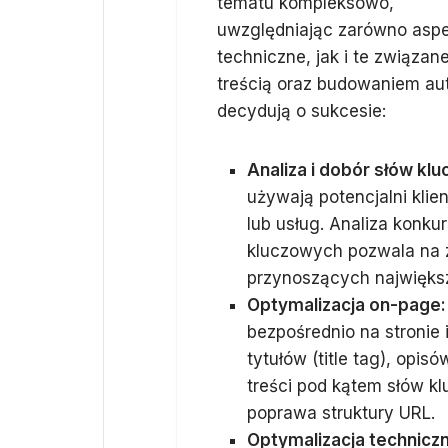
tematu kompleksowo,
uwzględniając zarówno asp
techniczne, jak i te związan
treścią oraz budowaniem aut
decydują o sukcesie:
Analiza i dobór słów kl
używają potencjalni klie
lub usług. Analiza konku
kluczowych pozwala na zi
przynoszących największ
Optymalizacja on-page:
bezpośrednio na stronie 
tytułów (title tag), opi
treści pod kątem słów kl
poprawa struktury URL.
Optymalizacja techniczn