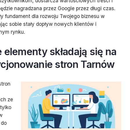
a użytkownikom, dostarcza wartościowych treści i
będzie nagradzana przez Google przez długi czas.
ły fundament dla rozwoju Twojego biznesu w
ąc sobie stały dopływ nowych klientów i
lnym rynku.
 elementy składają się na
ycjonowanie stron Tarnów
stron
ych ze
tylko
ów
 do