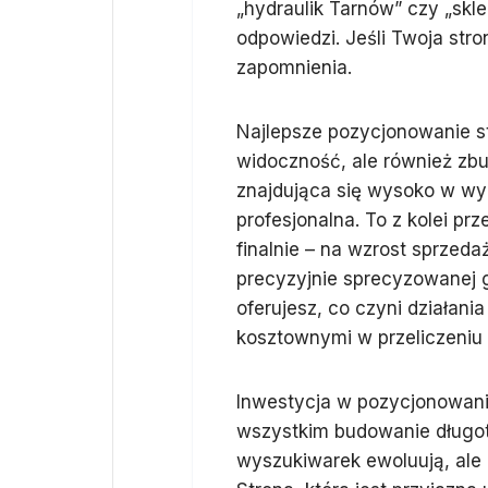
„hydraulik Tarnów” czy „skl
odpowiedzi. Jeśli Twoja stro
zapomnienia.
Najlepsze pozycjonowanie s
widoczność, ale również zb
znajdująca się wysoko w wyn
profesjonalna. To z kolei prz
finalnie – na wzrost sprzed
precyzyjnie sprecyzowanej g
oferujesz, co czyni działani
kosztownymi w przeliczeniu 
Inwestycja w pozycjonowanie
wszystkim budowanie długot
wyszukiwarek ewoluują, ale 