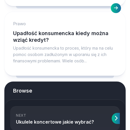
Prawo
Upadłość konsumencka kiedy można
wziąć kredyt?
Upadłość konsumencka to proces, który ma na celu
pomoc osobom zadłużonym w uporaniu się z ich
finansowymi problemami. Wiele osób...
Browse
NEXT
Ukulele koncertowe jakie wybrać?