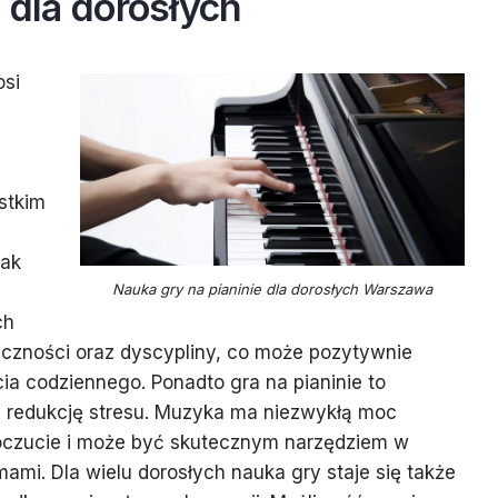
e dla dorosłych
osi
,
stkim
jak
Nauka gry na pianinie dla dorosłych Warszawa
ch
zności oraz dyscypliny, co może pozytywnie
ia codziennego. Ponadto gra na pianinie to
i redukcję stresu. Muzyka ma niezwykłą moc
czucie i może być skutecznym narzędziem w
ami. Dla wielu dorosłych nauka gry staje się także