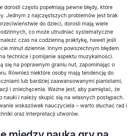
e dorośli często popełniają pewne błędy, które
y. Jednym z najczęstszych problemów jest brak
rzeciwieństwie do dzieci, dorośli mają wiele
odzinnych, co może utrudniać systematyczne
znaleźć czas na codzienną praktykę, nawet jeśli
aście minut dziennie. Innym powszechnym błędem
 na technice i pomijanie aspektu muzykalności.
ją się na poprawnym graniu nut, zapominając o
woru. Również niektóre osoby mają tendencję do
uczniami lub bardziej zaawansowanymi pianistami,
cji i zniechęcenia. Ważne jest, aby pamiętać, że
nauki i należy skupić się na własnych postępach.
wanie wskazówek nauczyciela – warto słuchać rad i
iki oraz interpretacji utworów.
ce między nauką gry na