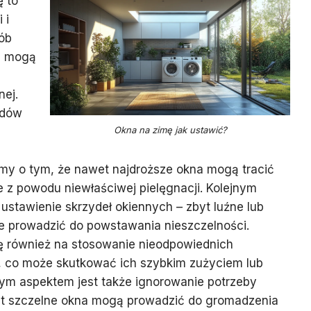
ę to
 i
sób
re mogą
nej.
ędów
Okna na zimę jak ustawić?
my o tym, że nawet najdroższe okna mogą tracić
e z powodu niewłaściwej pielęgnacji. Kolejnym
ustawienie skrzydeł okiennych – zbyt luźne lub
e prowadzić do powstawania nieszczelności.
ię również na stosowanie nieodpowiednich
a, co może skutkować ich szybkim zużyciem lub
ym aspektem jest także ignorowanie potrzeby
yt szczelne okna mogą prowadzić do gromadzenia