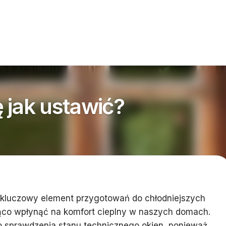
 jak ustawić?
o kluczowy element przygotowań do chłodniejszych
ąco wpłynąć na komfort cieplny w naszych domach.
 sprawdzenia stanu technicznego okien, ponieważ