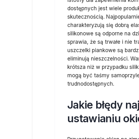
istotny dla zapewnienia ko
dostępnych jest wiele produk
skutecznością. Najpopularnie
charakteryzują się dobrą el
silikonowe są odporne na dz
sprawia, że są trwałe i nie t
uszczelki piankowe są bardz
eliminują nieszczelności. W
krótsza niż w przypadku si
mogą być taśmy samoprzyle
trudnodostępnych.
Jakie błędy na
ustawianiu ok