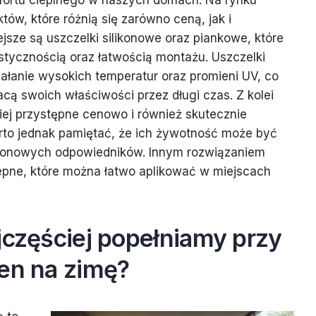
mfortu cieplnego w naszych domach. Na rynku
tów, które różnią się zarówno ceną, jak i
jsze są uszczelki silikonowe oraz piankowe, które
astycznością oraz łatwością montażu. Uszczelki
iałanie wysokich temperatur oraz promieni UV, co
racą swoich właściwości przez długi czas. Z kolei
iej przystępne cenowo i również skutecznie
arto jednak pamiętać, że ich żywotność może być
likonowych odpowiedników. Innym rozwiązaniem
pne, które można łatwo aplikować w miejscach
jczęściej popełniamy przy
ien na zimę?