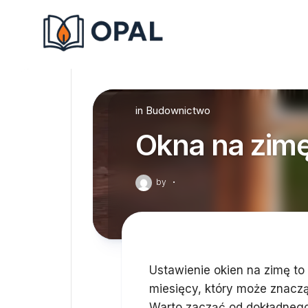
Skip
to
content
in
Budownictwo
Okna na zimę
by
·
Ustawienie okien na zimę t
miesięcy, który może znacz
Warto zacząć od dokładnego