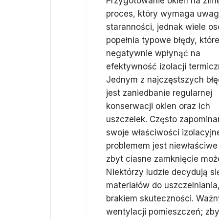
Przygotowanie okien na zim
proces, który wymaga uwagi
staranności, jednak wiele o
popełnia typowe błędy, któ
negatywnie wpłynąć na
efektywność izolacji termicz
Jednym z najczęstszych bł
jest zaniedbanie regularnej
konserwacji okien oraz ich
uszczelek. Często zapomina
swoje właściwości izolacyjn
problemem jest niewłaściwe 
zbyt ciasne zamknięcie moż
Niektórzy ludzie decydują s
materiałów do uszczelniani
brakiem skuteczności. Ważn
wentylacji pomieszczeń; zb