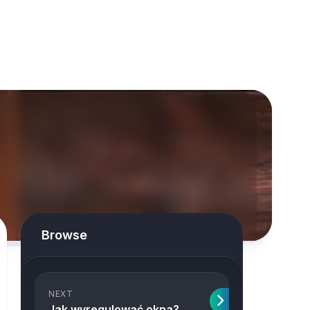
Browse
NEXT
Jak wyregulować okna?