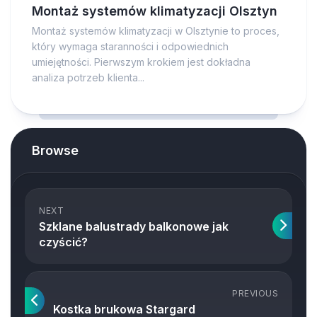
Montaż systemów klimatyzacji Olsztyn
Montaż systemów klimatyzacji w Olsztynie to proces,
który wymaga staranności i odpowiednich
umiejętności. Pierwszym krokiem jest dokładna
analiza potrzeb klienta...
Browse
NEXT
Szklane balustrady balkonowe jak
czyścić?
PREVIOUS
Kostka brukowa Stargard