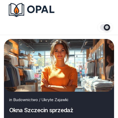
Skip
to
content
in
Budownictwo
/
Ukryte Zajawki
Okna Szczecin sprzedaż