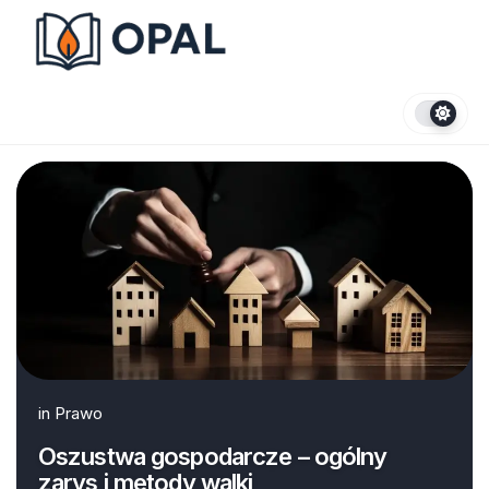
Skip
to
content
in
Prawo
Oszustwa gospodarcze – ogólny
zarys i metody walki