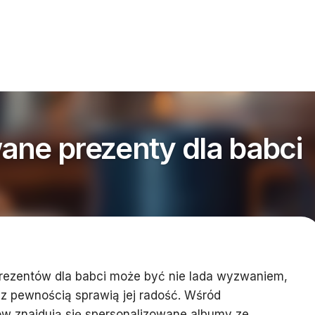
ane prezenty dla babci
rezentów dla babci może być nie lada wyzwaniem,
re z pewnością sprawią jej radość. Wśród
ów znajdują się spersonalizowane albumy ze