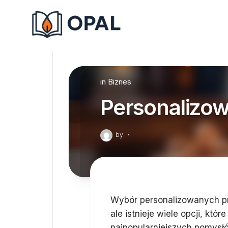
Skip
to
content
in
Biznes
Personalizow
by
·
Wybór personalizowanych p
ale istnieje wiele opcji, któ
najpopularniejszych pomysł