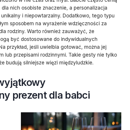
włożono w nie czas oraz myśl. Babcie często cenią
 dla nich osobiste znaczenie, a personalizacja
ę unikalny i niepowtarzalny. Dodatkowo, tego typu
łym sposobem na wyrażenie wdzięczności za
 dla rodziny. Warto również zauważyć, że
mogą być dostosowane do indywidualnych
 Na przykład, jeśli uwielbia gotować, można jej
 lub przepisami rodzinnymi. Takie gesty nie tylko
że budują silniejsze więzi międzyludzkie.
wyjątkowy
y prezent dla babci