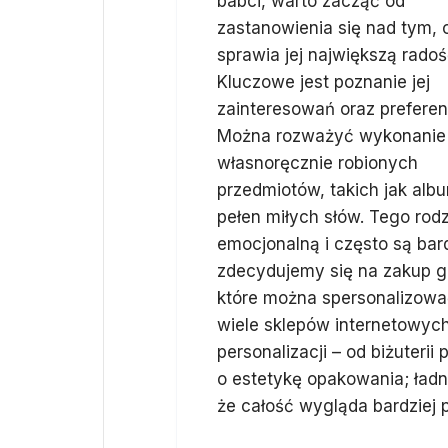
babci, warto zacząć od
zastanowienia się nad tym, 
sprawia jej największą radoś
Kluczowe jest poznanie jej
zainteresowań oraz preferenc
Można rozważyć wykonanie
własnoręcznie robionych
przedmiotów, takich jak alb
pełen miłych słów. Tego rod
emocjonalną i często są bard
zdecydujemy się na zakup g
które można spersonalizować 
wiele sklepów internetowyc
personalizacji – od biżuteri
o estetykę opakowania; ładn
że całość wygląda bardziej p