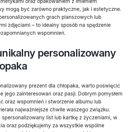
osmetykami oraz opakowaniem z imieniem
y mogą być zarówno praktyczne, jak i estetyczne.
personalizowanych grach planszowych lub
i zdjęciami – to idealny sposób na spędzenie
iezapomnianych wspomnień.
unikalny personalizowany
łopaka
nalizowany prezent dla chłopaka, warto poświęcić
ie jego zainteresowań oraz pasji. Dobrym pomysłem
ęć oraz wspomnień i stworzenie albumu lub
awierała najważniejsze chwile waszego związku.
personalizowany list lub kartkę z życzeniami, w
cia oraz podziękujemy za wszystkie wspólne