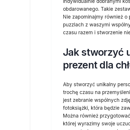
indywidualnie dobranymi k
obdarowanego. Takie zestaw
Nie zapominajmy również o 
puzzlach z waszymi wspólnym
czasu razem i stworzenie n
Jak stworzyć 
prezent dla ch
Aby stworzyć unikalny perso
trochę czasu na przemyślen
jest zebranie wspólnych zdj
fotoksiążki, która będzie z
Można również przygotować s
której wyrazimy swoje uczu