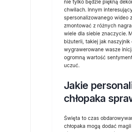
nie tylko będzie piękną dek
chwilach. Innym interesując
spersonalizowanego wideo z
zmontować z różnych nagrań
wiele dla siebie znaczycie.
biżuterii, takiej jak naszyjni
wygrawerowane wasze inicja
ogromną wartość sentyment
uczuć.
Jakie personal
chłopaka spra
Święta to czas obdarowywani
chłopaka mogą dodać magii