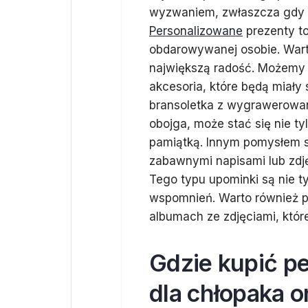
wyzwaniem, zwłaszcza gdy c
Personalizowane
prezenty t
obdarowywanej osobie. Wart
największą radość. Możemy 
akcesoria, które będą miały
bransoletka z wygrawerowan
obojga, może stać się nie t
pamiątką. Innym pomysłem s
zabawnymi napisami lub zdję
Tego typu upominki są nie ty
wspomnień. Warto również 
albumach ze zdjęciami, któr
Gdzie kupić p
dla chłopaka o