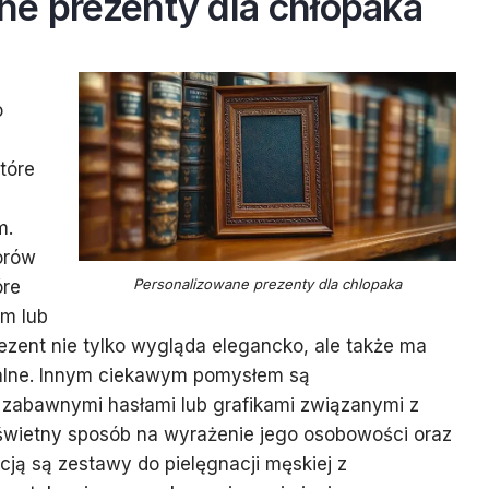
ne prezenty dla chłopaka
e
o
tóre
m.
orów
Personalizowane prezenty dla chlopaka
óre
m lub
rezent nie tylko wygląda elegancko, ale także ma
alne. Innym ciekawym pomysłem są
 zabawnymi hasłami lub grafikami związanymi z
 świetny sposób na wyrażenie jego osobowości oraz
cją są zestawy do pielęgnacji męskiej z