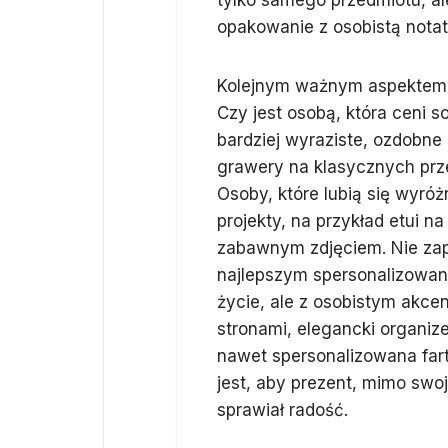
tylko samego przedmiotu, al
opakowanie z osobistą notat
Kolejnym ważnym aspektem j
Czy jest osobą, która ceni s
bardziej wyraziste, ozdobne
grawery na klasycznych przed
Osoby, które lubią się wyró
projekty, na przykład etui na
zabawnym zdjęciem. Nie za
najlepszym spersonalizowany
życie, ale z osobistym akce
stronami, elegancki organiz
nawet spersonalizowana fart
jest, aby prezent, mimo swoje
sprawiał radość.