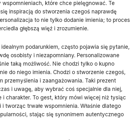
y wspomnieniach, które chce pielęgnować. Te
się inspiracją do stworzenia czegoś naprawdę
rsonalizacja to nie tylko dodanie imienia; to proces
rciedla głębszą więź i zrozumienie.
idealnym podarunkiem, często pojawia się pytanie,
awdę osobisty i niezapomniany. Personalizowane
aśnie taką możliwość. Nie chodzi tylko o kupno
ie do niego imienia. Chodzi o stworzenie czegoś,
m przemyślenia i zaangażowania. Taki prezent
zas i uwagę, aby wybrać coś specjalnie dla niej,
 i charakter. To gest, który mówi więcej niż tysiąc
zi i tworząc trwałe wspomnienia. Właśnie dlatego
opularności, stając się synonimem autentycznego