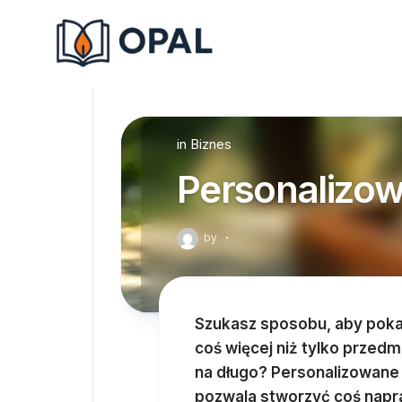
Skip
to
content
in
Biznes
Personalizow
by
·
Szukasz sposobu, aby pokaz
coś więcej niż tylko przedm
na długo? Personalizowane p
pozwala stworzyć coś napr