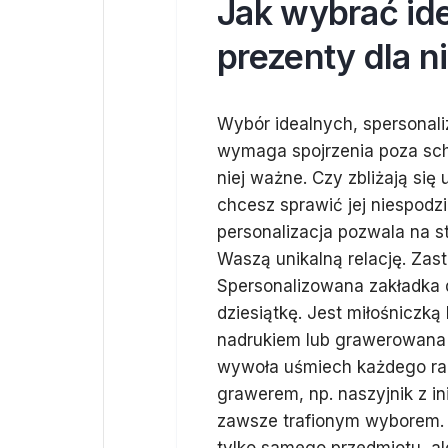
Jak wybrać id
prezenty dla n
Wybór idealnych, spersonali
wymaga spojrzenia poza sche
niej ważne. Czy zbliżają się
chcesz sprawić jej niespodz
personalizacja pozwala na s
Waszą unikalną relację. Zast
Spersonalizowana zakładka d
dziesiątkę. Jest miłośniczk
nadrukiem lub grawerowana 
wywoła uśmiech każdego ranka
grawerem, np. naszyjnik z in
zawsze trafionym wyborem. 