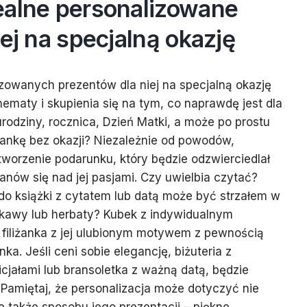
ealne personalizowane
iej na specjalną okazję
zowanych prezentów dla niej na specjalną okazję
maty i skupienia się na tym, co naprawdę jest dla
 urodziny, rocznica, Dzień Matki, a może po prostu
iankę bez okazji? Niezależnie od powodów,
tworzenie podarunku, który będzie odzwierciedlał
anów się nad jej pasjami. Czy uwielbia czytać?
o książki z cytatem lub datą może być strzałem w
ą kawy lub herbaty? Kubek z indywidualnym
filiżanka z jej ulubionym motywem z pewnością
. Jeśli ceni sobie elegancję, biżuteria z
icjałami lub bransoletka z ważną datą, będzie
Pamiętaj, że personalizacja może dotyczyć nie