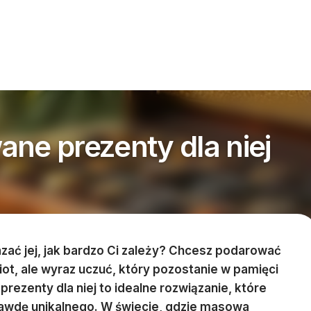
ane prezenty dla niej
ać jej, jak bardzo Ci zależy? Chcesz podarować
iot, ale wyraz uczuć, który pozostanie w pamięci
rezenty dla niej to idealne rozwiązanie, które
awdę unikalnego. W świecie, gdzie masowa