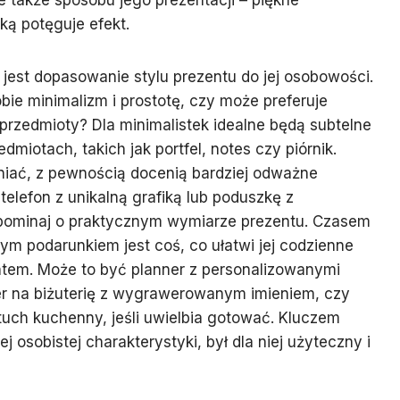
e także sposobu jego prezentacji – piękne
ką potęguje efekt.
est dopasowanie stylu prezentu do jej osobowości.
obie minimalizm i prostotę, czy może preferuje
 przedmioty? Dla minimalistek idealne będą subtelne
miotach, takich jak portfel, notes czy piórnik.
żniać, z pewnością docenią bardziej odważne
 telefon z unikalną grafiką lub poduszkę z
pominaj o praktycznym wymiarze prezentu. Czasem
m podarunkiem jest coś, co ułatwi jej codzienne
ntem. Może to być planner z personalizowanymi
er na biżuterię z wygrawerowanym imieniem, czy
uch kuchenny, jeśli uwielbia gotować. Kluczem
j osobistej charakterystyki, był dla niej użyteczny i