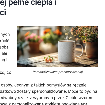
ej pełne ciepła i
ci
anych
rócić
 sobą
 ale
ną i
Personalizowane prezenty dla niej
oś, co
j osoby. Jednym z takich pomysłów są ręcznie
odatkowo zostały spersonalizowane. Może to być na
jedwabny szalik z wybranym przez Ciebie wzorem,
wa z personalizowaną etykietą opowiadającą