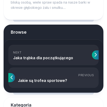
bliską osobą, wiele spraw spada na nasze barki w
okresie głębokiego żalu i smutku....
Browse
NEXT
Jaka trąbka dla początkującego
PREVIOUS
Jakie są trofea sportowe?
Kategoria