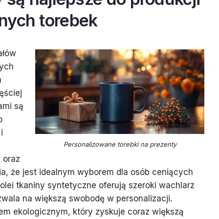
nych torebek
ałów
nych
h
ęściej
ami są
o
i
Personalizowane torebki na prezenty
 oraz
ia, że jest idealnym wyborem dla osób ceniących
olei tkaniny syntetyczne oferują szeroki wachlarz
zwala na większą swobodę w personalizacji.
ałem ekologicznym, który zyskuje coraz większą