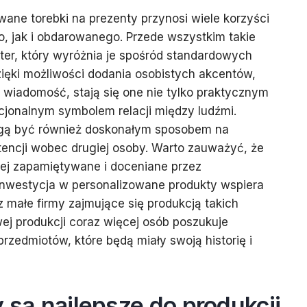
ane torebki na prezenty przynosi wiele korzyści
, jak i obdarowanego. Przede wszystkim takie
kter, który wyróżnia je spośród standardowych
ęki możliwości dodania osobistych akcentów,
a wiadomość, stają się one nie tylko praktycznym
cjonalnym symbolem relacji między ludźmi.
ogą być również doskonałym sposobem na
tencji wobec drugiej osoby. Warto zauważyć, że
piej zapamiętywane i doceniane przez
nwestycja w personalizowane produkty wspiera
z małe firmy zajmujące się produkcją takich
 produkcji coraz więcej osób poszukuje
rzedmiotów, które będą miały swoją historię i
y są najlepsze do produkcji