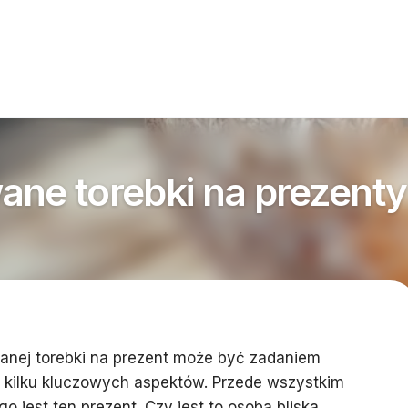
ane torebki na prezenty
wanej torebki na prezent może być zadaniem
kilku kluczowych aspektów. Przede wszystkim
o jest ten prezent. Czy jest to osoba bliska,