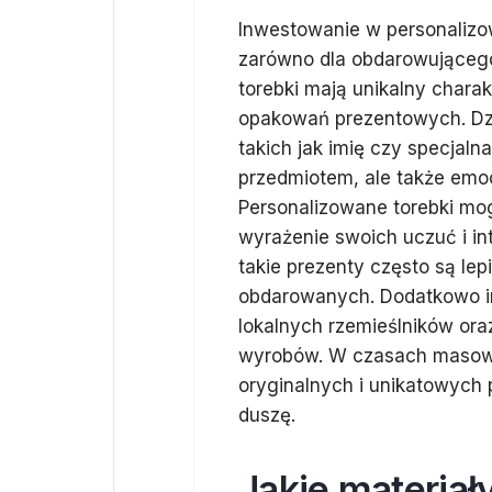
Inwestowanie w personalizow
zarówno dla obdarowującego
torebki mają unikalny chara
opakowań prezentowych. Dzi
takich jak imię czy specjaln
przedmiotem, ale także emo
Personalizowane torebki m
wyrażenie swoich uczuć i in
takie prezenty często są le
obdarowanych. Dodatkowo i
lokalnych rzemieślników ora
wyrobów. W czasach masowej
oryginalnych i unikatowych p
duszę.
Jakie materiał