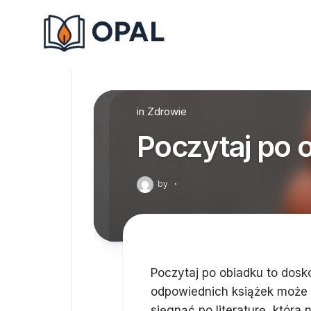
Skip
to
content
in
Zdrowie
Poczytaj po 
by
·
Poczytaj po obiadku to dosk
odpowiednich książek może 
sięgnąć po literaturę, która n