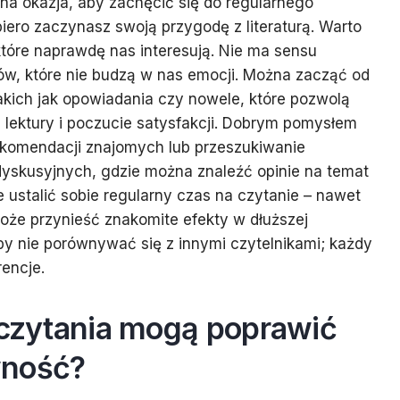
tna okazja, aby zachęcić się do regularnego
piero zaczynasz swoją przygodę z literaturą. Warto
tóre naprawdę nas interesują. Nie ma sensu
łów, które nie budzą w nas emocji. Można zacząć od
takich jak opowiadania czy nowele, które pozwolą
lektury i poczucie satysfakcji. Dobrym pomysłem
rekomendacji znajomych lub przeszukiwanie
dyskusyjnych, gdzie można znaleźć opinie na temat
 ustalić sobie regularny czas na czytanie – nawet
może przynieść znakomite efekty w dłuższej
by nie porównywać się z innymi czytelnikami; każdy
rencje.
 czytania mogą poprawić
wność?