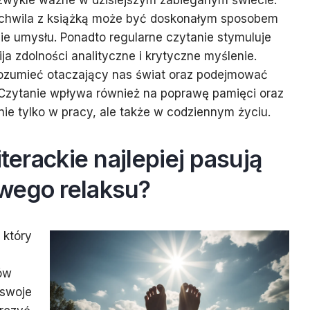
niezwykle ważne w dzisiejszym zabieganym świecie.
 chwila z książką może być doskonałym sposobem
nie umysłu. Ponadto regularne czytanie stymuluje
a zdolności analityczne i krytyczne myślenie.
rozumieć otaczający nas świat oraz podejmować
 Czytanie wpływa również na poprawę pamięci oraz
e nie tylko w pracy, ale także w codziennym życiu.
iterackie najlepiej pasują
wego relaksu?
 który
ów
 swoje