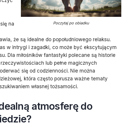
arczyć
Poczytaj po obiadku
się na
wia, że są idealne do popołudniowego relaksu.
nas w intrygi i zagadki, co może być ekscytującym
. Dla miłośników fantastyki polecane są historie
rzeczywistościach lub pełne magicznych
 oderwać się od codzienności. Nie można
dzieżowej, która często porusza ważne tematy
oszukiwaniem własnej tożsamości.
idealną atmosferę do
iedzie?