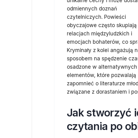
unikalne cechy i może dost
odmiennych doznań
czytelniczych. Powieści
obyczajowe często skupiają 
relacjach międzyludzkich i
emocjach bohaterów, co spra
Kryminały z kolei angażują 
sposobem na spędzenie czasu
osadzone w alternatywnych 
elementów, które pozwalają
zapomnieć o literaturze mło
związane z dorastaniem i p
Jak stworzyć 
czytania po ob