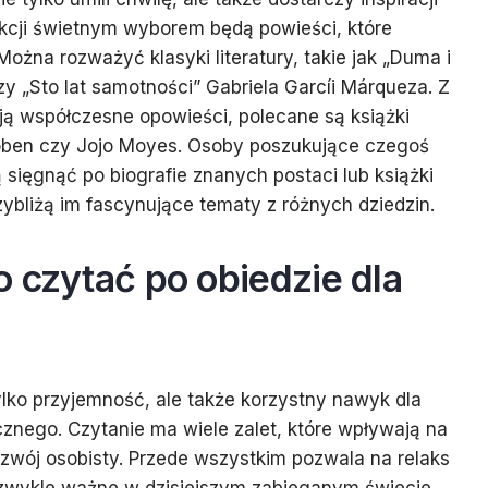
fikcji świetnym wyborem będą powieści, które
Można rozważyć klasyki literatury, takie jak „Duma i
y „Sto lat samotności” Gabriela Garcíi Márqueza. Z
rują współczesne opowieści, polecane są książki
Coben czy Jojo Moyes. Osoby poszukujące czegoś
sięgnąć po biografie znanych postaci lub książki
ybliżą im fascynujące tematy z różnych dziedzin.
 czytać po obiedzie dla
ylko przyjemność, ale także korzystny nawyk dla
cznego. Czytanie ma wiele zalet, które wpływają na
zwój osobisty. Przede wszystkim pozwala na relaks