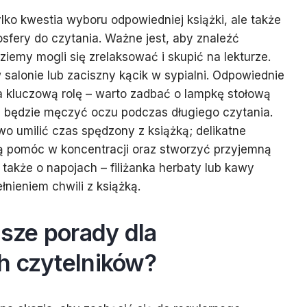
ylko kwestia wyboru odpowiedniej książki, ale także
osfery do czytania. Ważne jest, aby znaleźć
iemy mogli się zrelaksować i skupić na lekturze.
 salonie lub zaciszny kącik w sypialni. Odpowiednie
a kluczową rolę – warto zadbać o lampkę stołową
nie będzie męczyć oczu podczas długiego czytania.
 umilić czas spędzony z książką; delikatne
ą pomóc w koncentracji oraz stworzyć przyjemną
także o napojach – filiżanka herbaty lub kawy
ieniem chwili z książką.
psze porady dla
h czytelników?