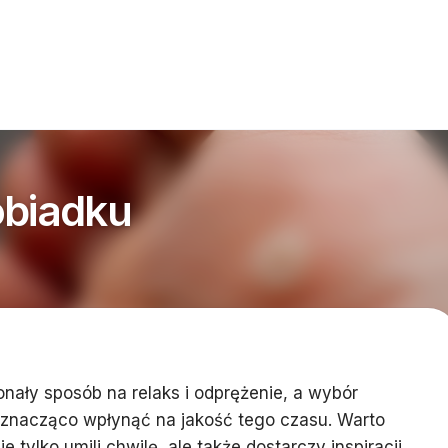
obiadku
onały sposób na relaks i odprężenie, a wybór
znacząco wpłynąć na jakość tego czasu. Warto
ie tylko umili chwilę, ale także dostarczy inspiracji