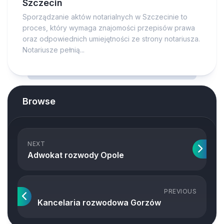
Szczecin
Sporządzanie aktów notarialnych w Szczecinie to
proces, który wymaga znajomości przepisów prawa
oraz odpowiednich umiejętności ze strony notariusza.
Notariusze pełnią...
Browse
NEXT
Adwokat rozwody Opole
PREVIOUS
Kancelaria rozwodowa Gorzów