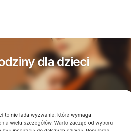
dziny dla dzieci
eci to nie lada wyzwanie, które wymaga
enia wielu szczegółów. Warto zacząć od wyboru
 być inspiracją do dalszych działań. Popularne