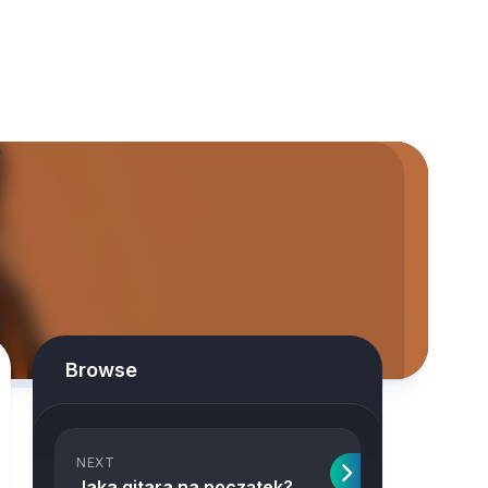
Browse
NEXT
Jaka gitara na początek?