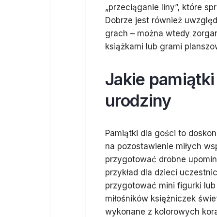
„przeciąganie liny”, które sp
Dobrze jest również uwzględ
grach – można wtedy zorgani
książkami lub grami planszo
Jakie pamiątki
urodziny
Pamiątki dla gości to dosko
na pozostawienie miłych ws
przygotować drobne upomink
przykład dla dzieci uczestn
przygotować mini figurki lub 
miłośników księżniczek świ
wykonane z kolorowych kora