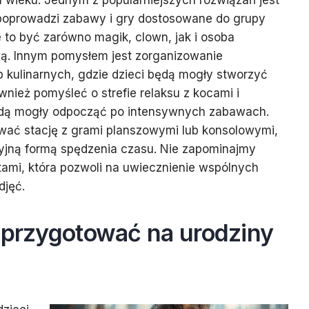
m wieku. Jednym z popularniejszych rozwiązań jest
 poprowadzi zabawy i gry dostosowane do grupy
to być zarówno magik, clown, jak i osoba
wą. Innym pomysłem jest zorganizowanie
 kulinarnych, gdzie dzieci będą mogły stworzyć
wnież pomyśleć o strefie relaksu z kocami i
ędą mogły odpocząć po intensywnych zabawach.
ać stację z grami planszowymi lub konsolowymi,
yjną formą spędzenia czasu. Nie zapominajmy
tami, która pozwoli na uwiecznienie wspólnych
djęć.
e przygotować na urodziny