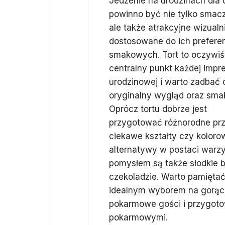
Jedzenie na urodzinach dla 
powinno być nie tylko smac
ale także atrakcyjne wizualn
dostosowane do ich preferen
smakowych. Tort to oczywiś
centralny punkt każdej impr
urodzinowej i warto zadbać 
oryginalny wygląd oraz sma
Oprócz tortu dobrze jest
przygotować różnorodne prze
ciekawe kształty czy koloro
alternatywy w postaci war
pomysłem są także słodkie b
czekoladzie. Warto pamięta
idealnym wyborem na gorące 
pokarmowe gości i przygotow
pokarmowymi.