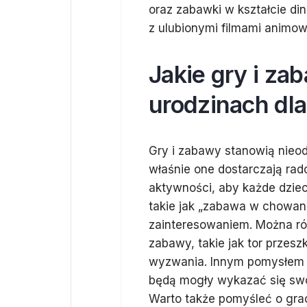
oraz zabawki w kształcie d
z ulubionymi filmami animowa
Jakie gry i z
urodzinach dla
Gry i zabawy stanowią nieod
właśnie one dostarczają rad
aktywności, aby każde dziec
takie jak „zabawa w chowan
zainteresowaniem. Można ró
zabawy, takie jak tor przes
wyzwania. Innym pomysłem s
będą mogły wykazać się swo
Warto także pomyśleć o gra