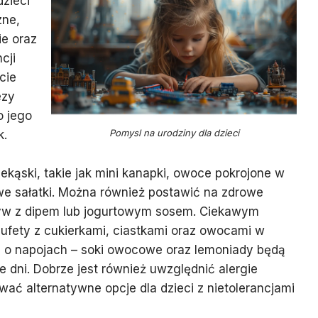
dzieci
zne,
ie oraz
cji
cie
ezy
o jego
Pomysl na urodziny dla dzieci
k.
kąski, takie jak mini kanapki, owoce pokrojone w
we sałatki. Można również postawić na zdrowe
zyw z dipem lub jogurtowym sosem. Ciekawym
ufety z cukierkami, ciastkami oraz owocami w
ć o napojach – soki owocowe oraz lemoniady będą
dni. Dobrze jest również uwzględnić alergie
ać alternatywne opcje dla dzieci z nietolerancjami