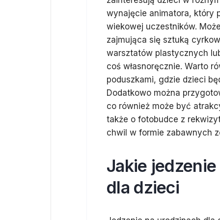
zainteresują dzieci w różny
wynajęcie animatora, który
wiekowej uczestników. Może 
zajmująca się sztuką cyrko
warsztatów plastycznych lub
coś własnoręcznie. Warto ró
poduszkami, gdzie dzieci b
Dodatkowo można przygotow
co również może być atrakc
także o fotobudce z rekwizy
chwil w formie zabawnych z
Jakie jedzeni
dla dzieci