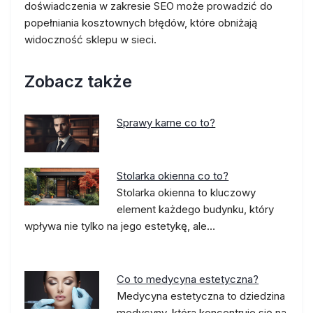
doświadczenia w zakresie SEO może prowadzić do
popełniania kosztownych błędów, które obniżają
widoczność sklepu w sieci.
Zobacz także
Sprawy karne co to?
Stolarka okienna co to?
Stolarka okienna to kluczowy
element każdego budynku, który
wpływa nie tylko na jego estetykę, ale…
Co to medycyna estetyczna?
Medycyna estetyczna to dziedzina
medycyny, która koncentruje się na